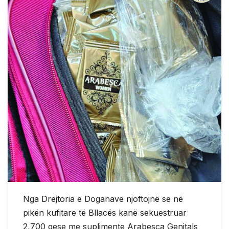
Nga Drejtoria e Doganave njoftojnë se në
pikën kufitare të Bllacës kanë sekuestruar
2,700 qese me suplimente Arabesca Genitals