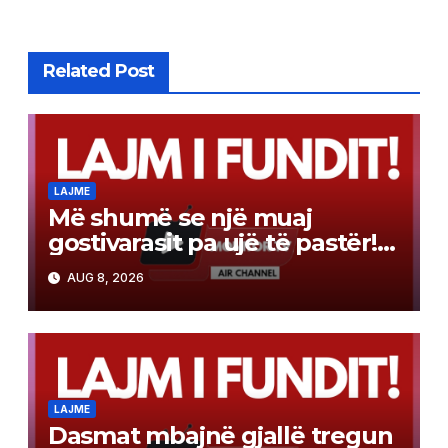
Related Post
LAJME
Më shumë se një muaj
gostivarasit pa ujë të pastër!
Angellov: Cilësia e ujit është
AUG 8, 2026
përmirësuar, por ende nuk
është për pirje
LAJME
Dasmat mbajnë gjallë tregun