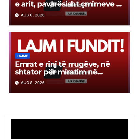
e arit, pavarësisht çmimeve të
larta
AUG 8, 2026
LAJME
Emrat e rinj të rrugëve, në
shtator për miratim në
Qeveri! BDI akuzon
AUG 8, 2026
komisionin për anashkalim të
propozimeve