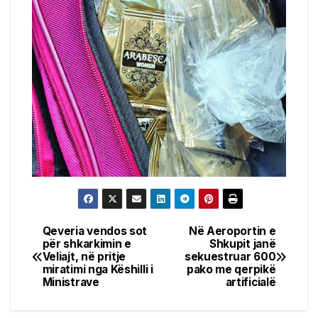
Qeveria vendos sot
Në Aeroportin e
Post
për shkarkimin e
Shkupit janë
Veliajt, në pritje
sekuestruar 600
navigation
miratimi nga Këshilli i
pako me qerpikë
Ministrave
artificialë