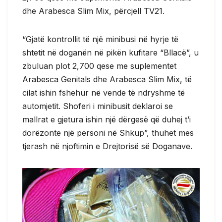
dhe Arabesca Slim Mix, përcjell TV21.
“Gjatë kontrollit të një minibusi në hyrje të
shtetit në doganën në pikën kufitare “Bllacë”, u
zbuluan plot 2,700 qese me suplementet
Arabesca Genitals dhe Arabesca Slim Mix, të
cilat ishin fshehur në vende të ndryshme të
automjetit. Shoferi i minibusit deklaroi se
mallrat e gjetura ishin një dërgesë që duhej t’i
dorëzonte një personi në Shkup”, thuhet mes
tjerash në njoftimin e Drejtorisë së Doganave.