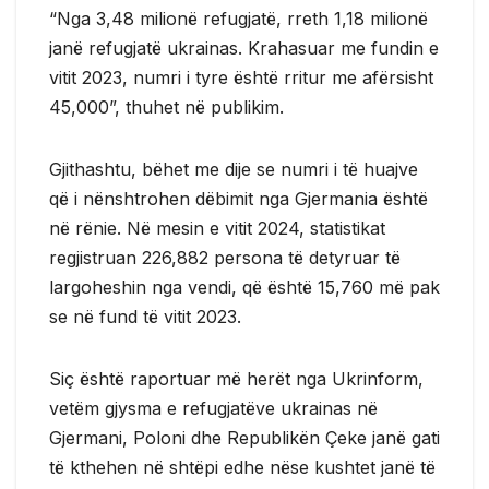
“Nga 3,48 milionë refugjatë, rreth 1,18 milionë
janë refugjatë ukrainas. Krahasuar me fundin e
vitit 2023, numri i tyre është rritur me afërsisht
45,000”, thuhet në publikim.
Gjithashtu, bëhet me dije se numri i të huajve
që i nënshtrohen dëbimit nga Gjermania është
në rënie. Në mesin e vitit 2024, statistikat
regjistruan 226,882 persona të detyruar të
largoheshin nga vendi, që është 15,760 më pak
se në fund të vitit 2023.
Siç është raportuar më herët nga Ukrinform,
vetëm gjysma e refugjatëve ukrainas në
Gjermani, Poloni dhe Republikën Çeke janë gati
të kthehen në shtëpi edhe nëse kushtet janë të