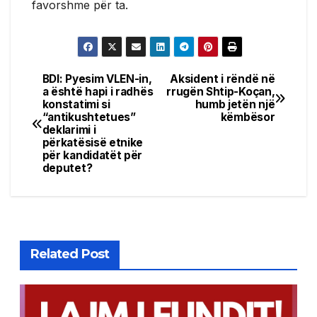
favorshme për ta.
BDI: Pyesim VLEN-in,
Aksident i rëndë në
Post
a është hapi i radhës
rrugën Shtip-Koçan,
konstatimi si
humb jetën një
navigation
“antikushtetues”
këmbësor
deklarimi i
përkatësisë etnike
për kandidatët për
deputet?
Related Post