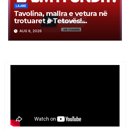
LAJME
Tavolina, mallra e vetura në
trotuaret e Tetovës!
Qytetarët kërkojnë lirimin e
AUG 9, 2026
hapësirave publike