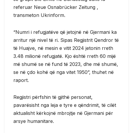
referuar Neue Osnabrücker Zeitung ,
transmeton Ukrinform.
“Numri i refugjatëve që jetojnë në Gjermani ka
arritur një nivel të ri. Sipas Regjistrit Qendror të
të Huajve, në mesin e vitit 2024 jetonin rreth
3.48 milionë refugjatë. Kjo është rreth 60 mijë
më shumë se në fund të 2023, dhe më shumë,
se në çdo kohë që nga vitet 1950”, thuhet në
raport.
Regjistri përfshin të gjithë personat,
pavarësisht nga leja e tyre e qëndrimit, të cilët
aktualisht kërkojnë mbrojtje në Gjermani për
arsye humanitare.