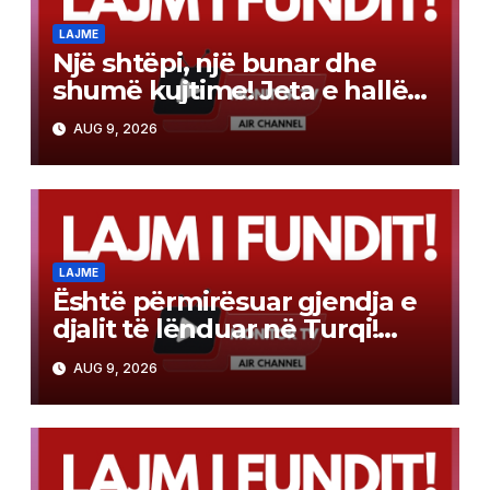
LAJME
Një shtëpi, një bunar dhe
shumë kujtime! Jeta e hallës
Qamile, mes traditës dhe
AUG 9, 2026
vetmisë
LAJME
Është përmirësuar gjendja e
djalit të lënduar në Turqi!
Kujdes, kërcimet në ujë
AUG 9, 2026
mund të shkaktojnë lëndime
të rënda!