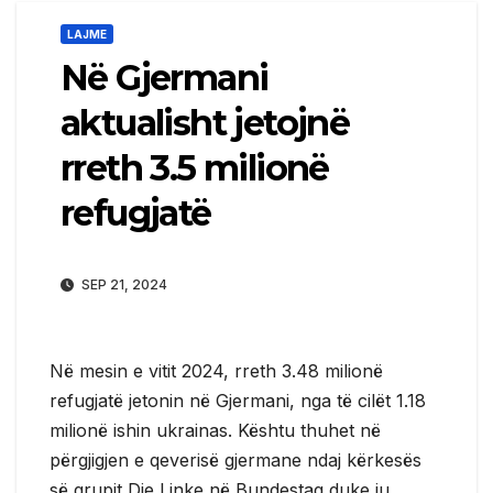
LAJME
Në Gjermani
aktualisht jetojnë
rreth 3.5 milionë
refugjatë
SEP 21, 2024
Në mesin e vitit 2024, rreth 3.48 milionë
refugjatë jetonin në Gjermani, nga të cilët 1.18
milionë ishin ukrainas. Kështu thuhet në
përgjigjen e qeverisë gjermane ndaj kërkesës
së grupit Die Linke në Bundestag duke iu