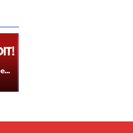
hen
ovës