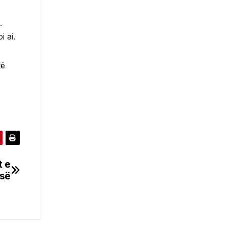
.
 ai.
të
t e
isë