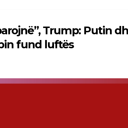
parojnë”, Trump: Putin d
pin fund luftës