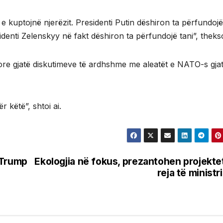
kuptojnë njerëzit. Presidenti Putin dëshiron ta përfundojë
nti Zelenskyy në fakt dëshiron ta përfundojë tani”, theksoi
sore gjatë diskutimeve të ardhshme me aleatët e NATO-s gja
 këtë”, shtoi ai.
! Trump
Ekologjia në fokus, prezantohen projekte
reja të ministr