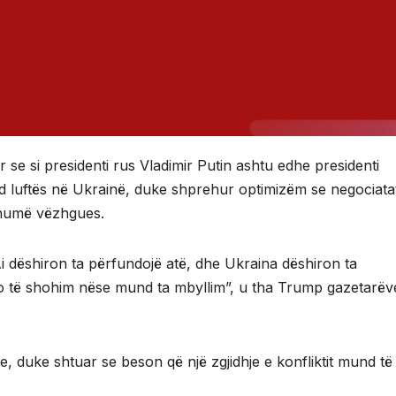
se si presidenti rus Vladimir Putin ashtu edhe presidenti
nd luftës në Ukrainë, duke shprehur optimizëm se negociata
shumë vëzhgues.
Ai dëshiron ta përfundojë atë, dhe Ukraina dëshiron ta
do të shohim nëse mund ta mbyllim”, u tha Trump gazetarëv
, duke shtuar se beson që një zgjidhje e konfliktit mund të 