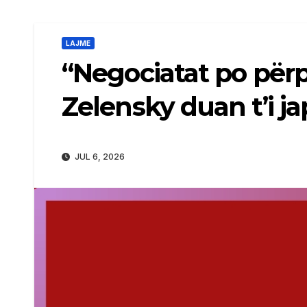
LAJME
“Negociatat po për
Zelensky duan t’i ja
JUL 6, 2026