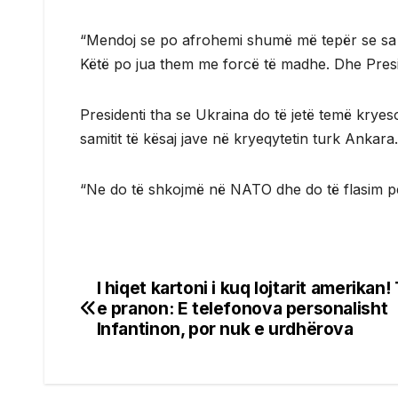
“Mendoj se po afrohemi shumë më tepër se sa e 
Këtë po jua them me forcë të madhe. Dhe Preside
Presidenti tha se Ukraina do të jetë temë krye
samitit të kësaj jave në kryeqytetin turk Ankara.
“Ne do të shkojmë në NATO dhe do të flasim për
I hiqet kartoni i kuq lojtarit amerikan
Post
e pranon: E telefonova personalisht
navigation
Infantinon, por nuk e urdhërova