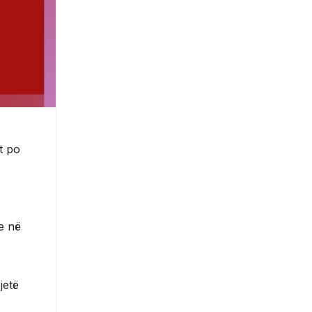
t po
e në
jetë