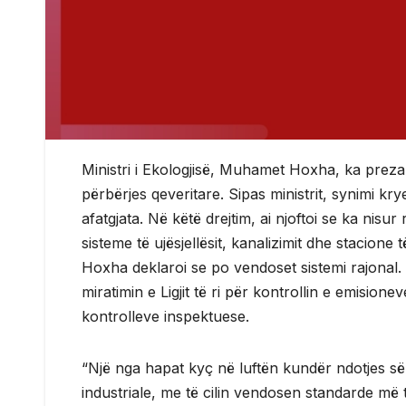
Ministri i Ekologjisë, Muhamet Hoxha, ka preza
përbërjes qeveritare. Sipas ministrit, synimi kr
afatgjata. Në këtë drejtim, ai njoftoi se ka nisur
sisteme të ujësjellësit, kanalizimit dhe stacion
Hoxha deklaroi se po vendoset sistemi rajonal. N
miratimin e Ligjit të ri për kontrollin e emisione
kontrolleve inspektuese.
“Një nga hapat kyç në luftën kundër ndotjes së aj
industriale, me të cilin vendosen standarde më t