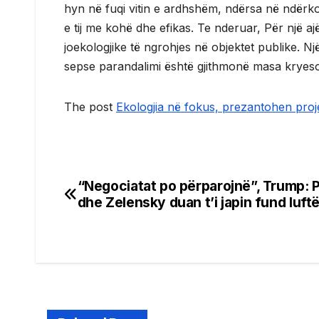
hyn në fuqi vitin e ardhshëm, ndërsa në ndërko
e tij me kohë dhe efikas. Te nderuar, Për një a
joekologjike të ngrohjes në objektet publike. Nj
sepse parandalimi është gjithmonë masa kryesor
The post
Ekologjia në fokus, prezantohen projek
“Negociatat po përparojnë”, Trump: P
Post
dhe Zelensky duan t’i japin fund luft
navigation