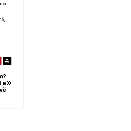
imin
në,
jo?
t e
ovë