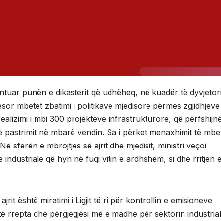
ntuar punën e dikasterit që udhëheq, në kuadër të dyvjetori
yesor mbetet zbatimi i politikave mjedisore përmes zgjidhjeve
 realizimi i mbi 300 projekteve infrastrukturore, që përfshijn
e të pastrimit në mbarë vendin. Sa i përket menaxhimit të mbe
ë sferën e mbrojtjes së ajrit dhe mjedisit, ministri veçoi
ve industriale që hyn në fuqi vitin e ardhshëm, si dhe rritjen 
rit është miratimi i Ligjit të ri për kontrollin e emisioneve
ë rrepta dhe përgjegjësi më e madhe për sektorin industrial. 