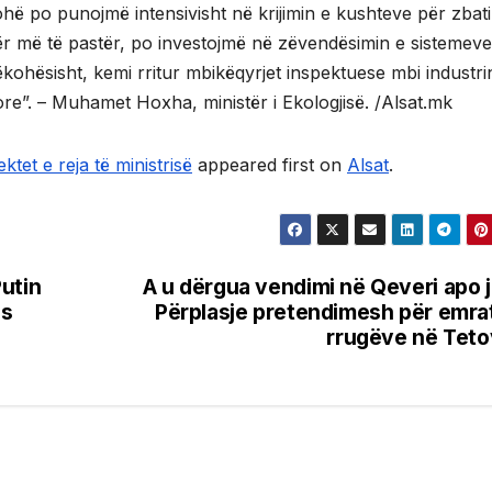
hë po punojmë intensivisht në krijimin e kushteve për zbat
jër më të pastër, po investojmë në zëvendësimin e sistemeve
ëkohësisht, kemi rritur mbikëqyrjet inspektuese mbi industri
e”. – Muhamet Hoxha, ministër i Ekologjisë. /Alsat.mk
tet e reja të ministrisë
appeared first on
Alsat
.
utin
A u dërgua vendimi në Qeveri apo 
ës
Përplasje pretendimesh për emra
rrugëve në Tet