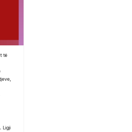
t të
ë
tjeve,
e
Ligji