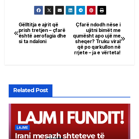
Gëlltitja e ajrit që
Çfarë ndodh nëse i
Post
prish tretjen – çfarë
ujitni bimët me
është aerofagia dhe
qumësht apo ujë me
navigation
si ta ndaloni
sheqer? Truku viral
që po qarkullon në
rrjete – ja e vërteta!
Related Post
LAJME
Irani mesazh shteteve të