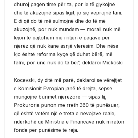
dhuroj pagën time për ta, por le të gjykojnë
dhe të akuzojnë sipas ligjit, jo siç veprojnë tani.
E di që do të më sulmojnë dhe do të më
akuzojnë, por nuk mundem — morali nuk më
lejon të pajtohem me rritjen e pagave për
njerëz që nuk kanë asnjë vlerësim. Dhe nëse
kjo është reforma kyçe që duhet bërë, më
falni, por unë nuk do ta bëj”, deklaroi Mickoski
Kocevski, dy ditë më parë, deklaroi se vërejtjet
e Komisionit Evropian janë të drejta, sepse
mungojnë burimet njerëzore — sipas tij,
Prokuroria punon me rreth 360 të punësuar,
që është vetëm një e treta e nevojave reale,
ndërkohë që Ministria e Financave nuk miraton
fonde për punësime të reja.