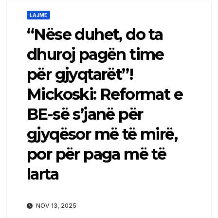
LAJME
“Nëse duhet, do ta
dhuroj pagën time
për gjyqtarët”!
Mickoski: Reformat e
BE-së s’janë për
gjyqësor më të mirë,
por për paga më të
larta
NOV 13, 2025