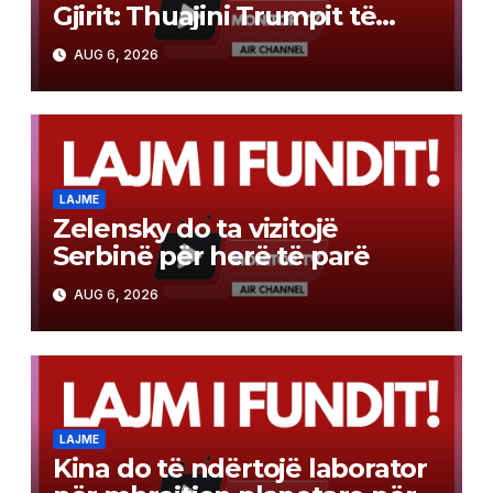
Gjirit: Thuajini Trumpit të
heqë dorë, ose do t’ju
AUG 6, 2026
godasim rëndë
LAJME
Zelensky do ta vizitojë
Serbinë për herë të parë
AUG 6, 2026
LAJME
Kina do të ndërtojë laborator