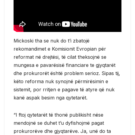
Mickoski tha se nuk do t’i zbatojë
rekomandimet e Komisionit Evropian për
reformat në drejtësi, të cilat theksojnë se
mungesa e pavarësisë financiare te gjyqtarët
dhe prokurorët është problem serioz. Sipas tij,
këto reforma nuk synojnë përmirësimin e
sistemit, por rritjen e pagave të atyre që nuk
kanë aspak besim nga qytetarët.
“I ftoj qytetarët të thonë publikisht nëse
mendojnë se duhet t’u dyfishojmë pagat
prokurorëve dhe gjyqtarëve. Ja, unë do ta