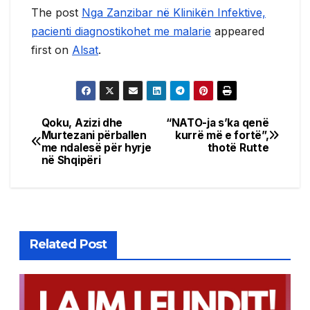
The post
Nga Zanzibar në Klinikën Infektive,
pacienti diagnostikohet me malarie
appeared
first on
Alsat
.
Qoku, Azizi dhe
“NATO-ja s’ka qenë
Post
Murtezani përballen
kurrë më e fortë”,
me ndalesë për hyrje
thotë Rutte
navigation
në Shqipëri
Related Post