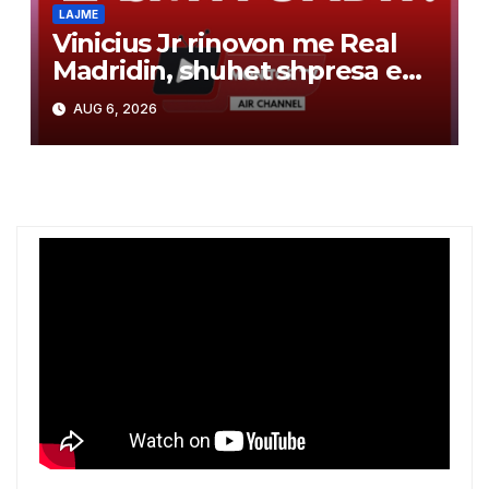
LAJME
Vinicius Jr rinovon me Real
Madridin, shuhet shpresa e
Arsenalit për transferimin e
AUG 6, 2026
brazilianit