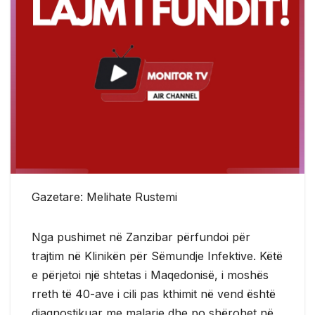
Gazetare: Melihate Rustemi
Nga pushimet në Zanzibar përfundoi për
trajtim në Klinikën për Sëmundje Infektive. Këtë
e përjetoi një shtetas i Maqedonisë, i moshës
rreth të 40-ave i cili pas kthimit në vend është
diagnostikuar me malarie dhe po shërohet në