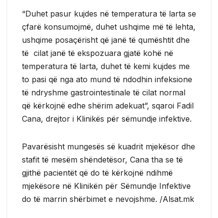
“Duhet pasur kujdes në temperatura të larta se
çfarë konsumojmë, duhet ushqime më të lehta,
ushqime posaçërisht që janë të qumështit dhe
të cilat janë të ekspozuara gjatë kohë në
temperatura të larta, duhet të kemi kujdes me
to pasi që nga ato mund të ndodhin infeksione
të ndryshme gastrointestinale të cilat normal
që kërkojnë edhe shërim adekuat”, sqaroi Fadil
Cana, drejtor i Klinikës për sëmundje infektive.
Pavarësisht mungesës së kuadrit mjekësor dhe
stafit të mesëm shëndetësor, Cana tha se të
gjithë pacientët që do të kërkojnë ndihmë
mjekësore në Klinikën për Sëmundje Infektive
do të marrin shërbimet e nevojshme. /Alsat.mk