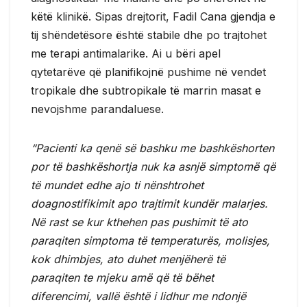
këtë klinikë. Sipas drejtorit, Fadil Cana gjendja e
tij shëndetësore është stabile dhe po trajtohet
me terapi antimalarike. Ai u bëri apel
qytetarëve që planifikojnë pushime në vendet
tropikale dhe subtropikale të marrin masat e
nevojshme parandaluese.
“Pacienti ka qenë së bashku me bashkëshorten
por të bashkëshortja nuk ka asnjë simptomë që
të mundet edhe ajo ti nënshtrohet
doagnostifikimit apo trajtimit kundër malarjes.
Në rast se kur kthehen pas pushimit të ato
paraqiten simptoma të temperaturës, molisjes,
kok dhimbjes, ato duhet menjëherë të
paraqiten te mjeku amë që të bëhet
diferencimi, vallë është i lidhur me ndonjë