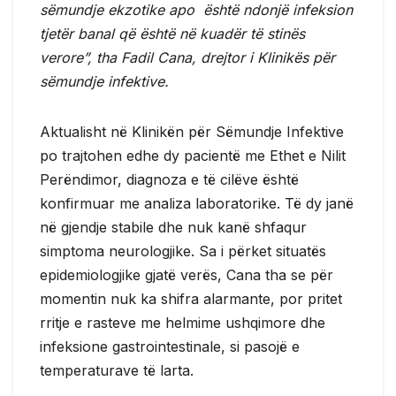
sëmundje ekzotike apo është ndonjë infeksion
tjetër banal që është në kuadër të stinës
verore”, tha Fadil Cana, drejtor i Klinikës për
sëmundje infektive.
Aktualisht në Klinikën për Sëmundje Infektive
po trajtohen edhe dy pacientë me Ethet e Nilit
Perëndimor, diagnoza e të cilëve është
konfirmuar me analiza laboratorike. Të dy janë
në gjendje stabile dhe nuk kanë shfaqur
simptoma neurologjike. Sa i përket situatës
epidemiologjike gjatë verës, Cana tha se për
momentin nuk ka shifra alarmante, por pritet
rritje e rasteve me helmime ushqimore dhe
infeksione gastrointestinale, si pasojë e
temperaturave të larta.