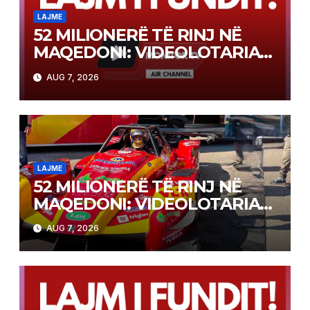
LAJME
52 MILIONERË TË RINJ NË
MAQEDONI: VIDEOLOTARIA
KASINOS AUSTRIA PAGOI MBI
AUG 7, 2026
2 MILIONË EURO PËR FITIME
NË FITIME XHEKPOT VLT
LAJME
52 MILIONERË TË RINJ NË
MAQEDONI: VIDEOLOTARIA
KASINOS AUSTRIA PAGOI MBI
AUG 7, 2026
2 MILIONË EURO PËR FITIME
NË FITIME XHEKPOT VLT