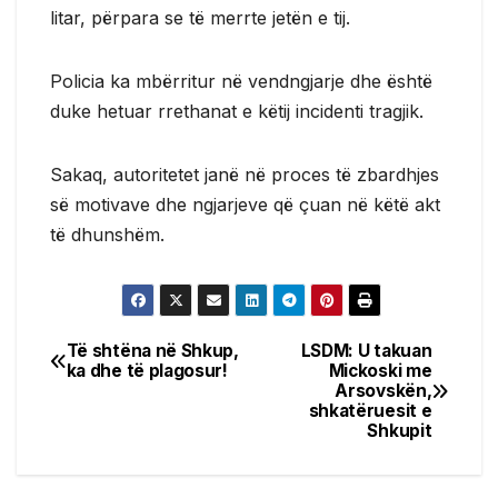
litar, përpara se të merrte jetën e tij.
Policia ka mbërritur në vendngjarje dhe është
duke hetuar rrethanat e këtij incidenti tragjik.
Sakaq, autoritetet janë në proces të zbardhjes
së motivave dhe ngjarjeve që çuan në këtë akt
të dhunshëm.
Të shtëna në Shkup,
LSDM: U takuan
Post
ka dhe të plagosur!
Mickoski me
Arsovskën,
navigation
shkatëruesit e
Shkupit