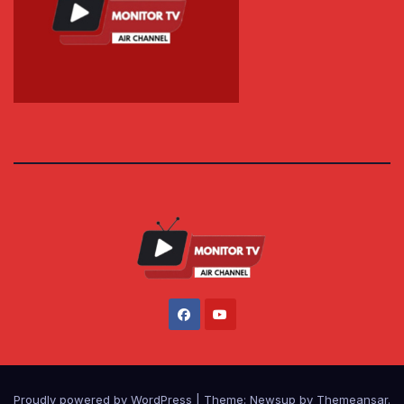
Proudly powered by WordPress
|
Theme: Newsup by
Themeansar
.