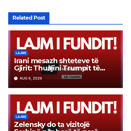
Related Post
LAJME
Irani mesazh shteteve të
Gjirit: Thuajini Trumpit të
heqë dorë, ose do t’ju
AUG 6, 2026
godasim rëndë
LAJME
Zelensky do ta vizitojë