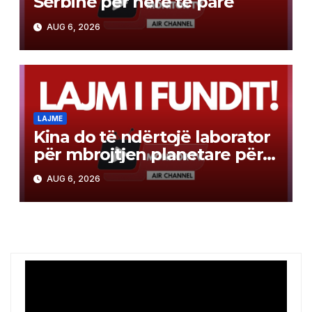
Serbinë për herë të parë
AUG 6, 2026
LAJME
Kina do të ndërtojë laborator
për mbrojtjen planetare për
misionin e kthimit të
AUG 6, 2026
mostrave në Mars