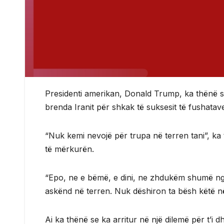
Presidenti amerikan, Donald Trump, ka thënë s
brenda Iranit për shkak të suksesit të fushata
“Nuk kemi nevojë për trupa në terren tani”, ka
të mërkurën.
“Epo, ne e bëmë, e dini, ne zhdukëm shumë n
askënd në terren. Nuk dëshiron ta bësh këtë n
Ai ka thënë se ka arritur në një dilemë për t’i