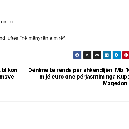
uar ai.
und luftës “në mënyrën e mirë”.
ublikon
Dënime të rënda për shkëndijën! Mbi 
ormave
mijë euro dhe përjashtim nga Kup
Maqedoni