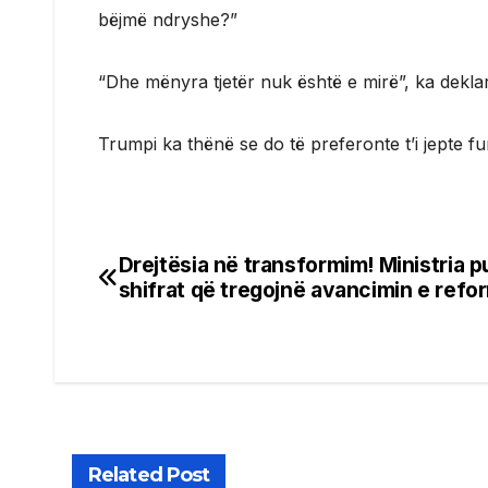
bëjmë ndryshe?”
“Dhe mënyra tjetër nuk është e mirë”, ka deklar
Trumpi ka thënë se do të preferonte t’i jepte f
Drejtësia në transformim! Ministria p
Post
shifrat që tregojnë avancimin e ref
navigation
Related Post