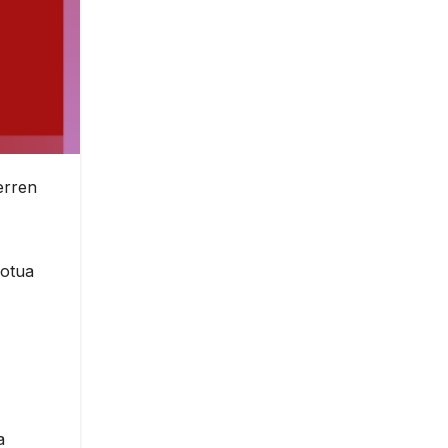
erren
botua
a