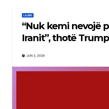
LAJME
“Nuk kemi nevojë p
Iranit”, thotë Trum
JUN 3, 2026