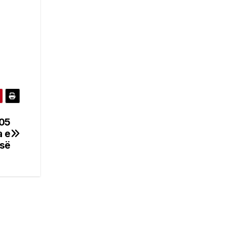
105
a e
së