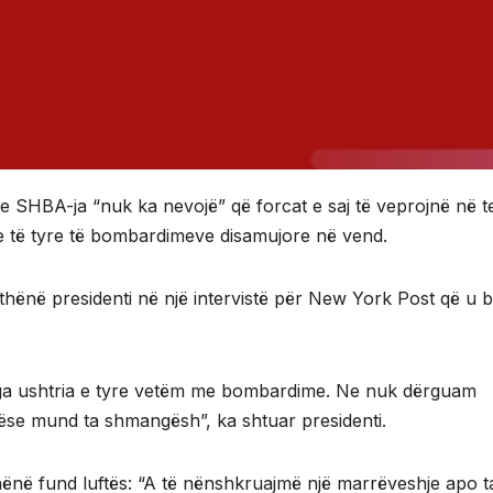
e SHBA-ja “nuk ka nevojë” që forcat e saj të veprojnë në t
ve të tyre të bombardimeve disamujore në vend.
 thënë presidenti në një intervistë për New York Post që u 
ga ushtria e tyre vetëm me bombardime. Ne nuk dërguam
ëse mund ta shmangësh”, ka shtuar presidenti.
 dhënë fund luftës: “A të nënshkruajmë një marrëveshje apo t