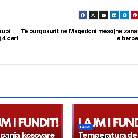
kupi
Të burgosurit në Maqedoni mësojnë zana
 4 deri
e berbe
LAJME
pania kosovare
Temperatura der