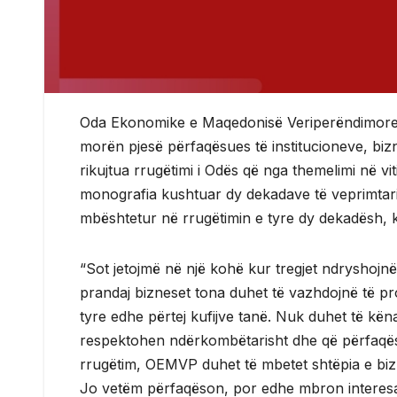
Oda Ekonomike e Maqedonisë Veriperëndimore s
morën pjesë përfaqësues të institucioneve, biz
rikujtua rrugëtimi i Odës që nga themelimi në
monografia kushtuar dy dekadave të veprimtaris
mbështetur në rrugëtimin e tyre dy dekadësh, k
“Sot jetojmë në një kohë kur tregjet ndryshojn
prandaj bizneset tona duhet të vazhdojnë të pro
tyre edhe përtej kufijve tanë. Nuk duhet të k
respektohen ndërkombëtarisht dhe që përfaqës
rrugëtim, OEMVP duhet të mbetet shtëpia e bizn
Jo vetëm përfaqëson, por edhe mbron interesat 