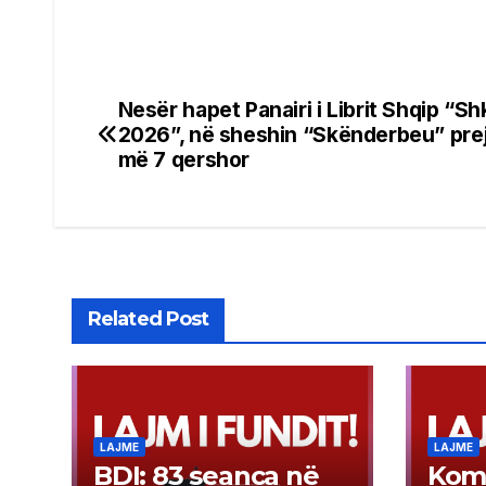
Nesër hapet Panairi i Librit Shqip “Sh
Post
2026”, në sheshin “Skënderbeu” prej
navigation
më 7 qershor
Related Post
LAJME
LAJME
BDI: 83 seanca në
Kom