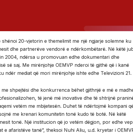
hënoi 20-vjetorin e themelimit me një ngjarje solemne ku
nesit dhe partnerëve vendorë e ndërkombëtarë. Në këtë jub
 vitin 2004, ndërsa u promovuan edhe dokumentari dhe
ë së saj. Me mirënjohje OEMVP nderoi të gjithë që i kanë
u ndër mediat që mori mirënjohje ishte edhe Televizioni 21.
ë me shpejtësi dhe konkurrenca bëhet gjithnjë e më e madh
fesionalizohen, të jenë më inovative dhe të shtrijnë pranin
ënaqemi vetëm me mbijetesën. Duhet të ndërtojmë kompani q
ojnë me krenari komunitetin tonë kudo të botë. Në këtë
esit tonë. Një institucion që jo vetëm dëgjon, por edhe vep
e afaristëve tanë”, theksoi Nuhi Aliu, u.d. kryetar i OEMV