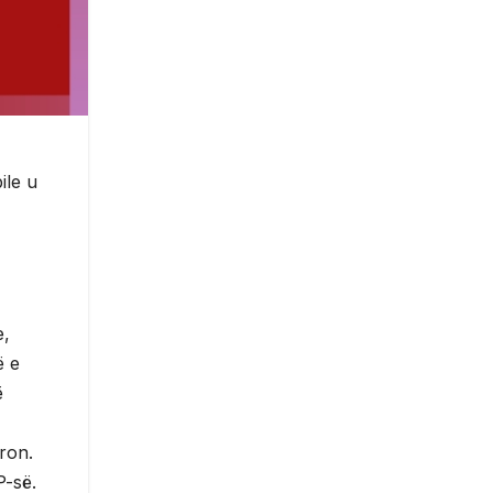
ile u
e,
ë e
ë
ron.
P-së.