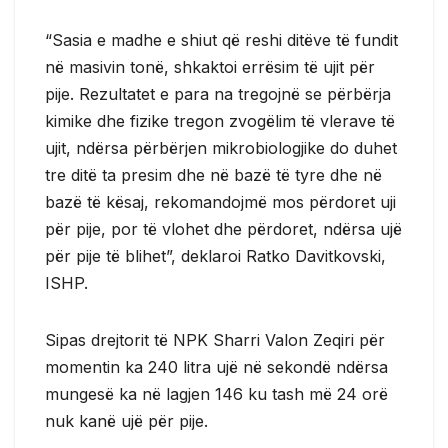
“Sasia e madhe e shiut që reshi ditëve të fundit
në masivin tonë, shkaktoi errësim të ujit për
pije. Rezultatet e para na tregojnë se përbërja
kimike dhe fizike tregon zvogëlim të vlerave të
ujit, ndërsa përbërjen mikrobiologjike do duhet
tre ditë ta presim dhe në bazë të tyre dhe në
bazë të kësaj, rekomandojmë mos përdoret uji
për pije, por të vlohet dhe përdoret, ndërsa ujë
për pije të blihet”, deklaroi Ratko Davitkovski,
ISHP.
Sipas drejtorit të NPK Sharri Valon Zeqiri për
momentin ka 240 litra ujë në sekondë ndërsa
mungesë ka në lagjen 146 ku tash më 24 orë
nuk kanë ujë për pije.