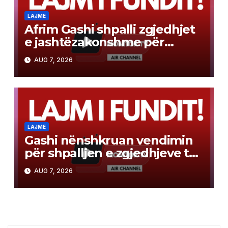
LAJME
Afrim Gashi shpalli zgjedhjet
e jashtëzakonshme për
kryetar të Komunës së
AUG 7, 2026
Bërvenicë, ja kur mbahen
LAJME
Gashi nënshkruan vendimin
për shpalljen e zgjedhjeve të
jashtëzakonshme për Kryetar
AUG 7, 2026
të Komunës së Bërvenicës