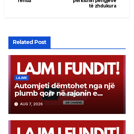
rënda
përkisnin pengjeve
të zhdukura
Related Post
LAJME
Automjeti dëmtohet nga një
plumb qorr në rajonin e
Tetovës
AUG 7, 2026