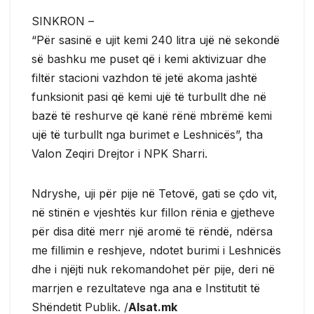
SINKRON –
“Për sasinë e ujit kemi 240 litra ujë në sekondë
së bashku me puset që i kemi aktivizuar dhe
filtër stacioni vazhdon të jetë akoma jashtë
funksionit pasi që kemi ujë të turbullt dhe në
bazë të reshurve që kanë rënë mbrëmë kemi
ujë të turbullt nga burimet e Leshnicës”, tha
Valon Zeqiri Drejtor i NPK Sharri.
Ndryshe, uji për pije në Tetovë, gati se çdo vit,
në stinën e vjeshtës kur fillon rënia e gjetheve
për disa ditë merr një aromë të rëndë, ndërsa
me fillimin e reshjeve, ndotet burimi i Leshnicës
dhe i njëjti nuk rekomandohet për pije, deri në
marrjen e rezultateve nga ana e Institutit të
Shëndetit Publik. /
Alsat.mk