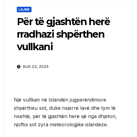
LAJME
Për të gjashtën herë
rradhazi shpërthen
vullkani
AUG 23, 2024
Një vullkan në Islandën jugperëndimore
shpërtheu sot, duke nxjerrë lavë dhe tym të
nxehtë, për të gjashtën herë që nga dhjetori,
njoftoi sot zyra meteorologjike islandeze.