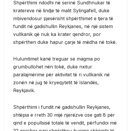
Shpërthimi ndodhi në serinë Sundhnukar të
kratereve në lindje të malit Sylingafell, duke
mbivendosur pjesërisht shpërthimet e tjera të
fundit në gadishullin Reykjanes, në një sistem
vullkanik që nuk ka krater qendror, por
shpërthen duke hapur çarje të mëdha në tokë.
Hulumtimet kanë treguar se magma po
grumbullohet nën tokë, duke nxitur
paralajmërime për aktivitet të ri vullkanik në
zonën në jug të kryeqytetit të Islandës,
Reykjavik.
Shpërthimi i fundit në gadishullin Reykjanes,
shtëpia e rreth 30 mijë njerëzve ose gati 8 për
qind e popullsisë totale të vendit, përfundoi më
22 qershor pasi shpërtheu burime shkëmbi të