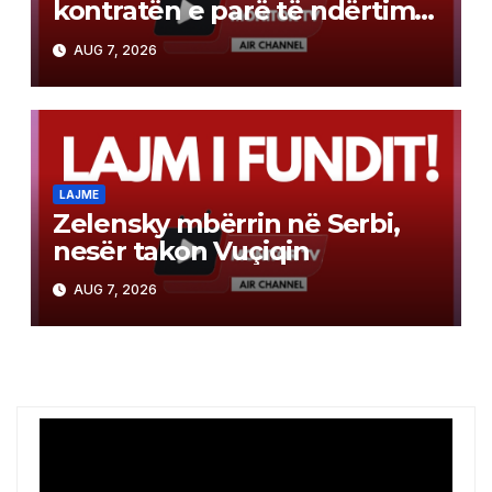
kontratën e parë të ndërtimit
në Gazë
AUG 7, 2026
LAJME
Zelensky mbërrin në Serbi,
nesër takon Vuçiqin
AUG 7, 2026