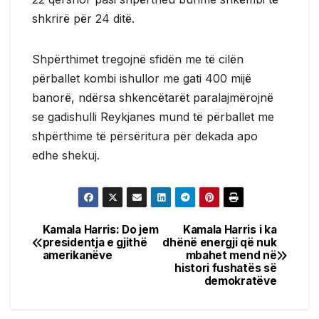
shkrirë për 24 ditë.
Shpërthimet tregojnë sfidën me të cilën
përballet kombi ishullor me gati 400 mijë
banorë, ndërsa shkencëtarët paralajmërojnë
se gadishulli Reykjanes mund të përballet me
shpërthime të përsëritura për dekada apo
edhe shekuj.
Kamala Harris: Do jem
Kamala Harris i ka
Post
presidentja e gjithë
dhënë energji që nuk
amerikanëve
mbahet mend në
navigation
histori fushatës së
demokratëve