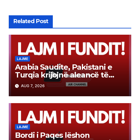
Related Post
LAJME
Arabia Saudite, Pakistani e
Turqia krijojnë aleancë të
përbashkët mbrojtjeje sipas
AUG 7, 2026
modelit të NATO-s
LAJME
Bordi i Paqes lëshon