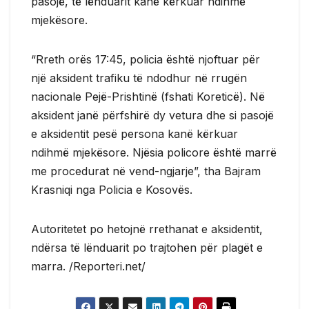
pasojë, të lënduarit kanë kërkuar ndihmë
mjekësore.
“Rreth orës 17:45, policia është njoftuar për
një aksident trafiku të ndodhur në rrugën
nacionale Pejë-Prishtinë (fshati Koreticë). Në
aksident janë përfshirë dy vetura dhe si pasojë
e aksidentit pesë persona kanë kërkuar
ndihmë mjekësore. Njësia policore është marrë
me procedurat në vend-ngjarje”, tha Bajram
Krasniqi nga Policia e Kosovës.
Autoritetet po hetojnë rrethanat e aksidentit,
ndërsa të lënduarit po trajtohen për plagët e
marra. /Reporteri.net/