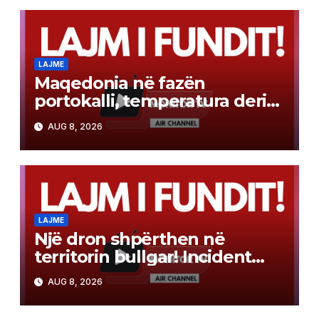
LAJME
Maqedonia në fazën
portokalli, temperatura deri
në 40°C, ISHP me
AUG 8, 2026
rekomandime për mbrojtje
shëndetësore
LAJME
Një dron shpërthen në
territorin bullgar! Incident
pranë gazsjellësit trans-
AUG 8, 2026
ballkanik, autoritetet hetojnë