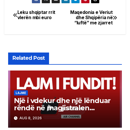
Leku shqiptar rrit
Maqedonia e Veriut
Post
vlerën mbi euro
dhe Shqipëria në
“luftë” me zjarret
navigation
Related Post
LAJME
Një i vdekur dhe një lënduar
rëndë në magjistralen
Gostivar-Kërçovë
AUG 8, 2026