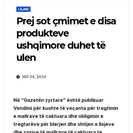
LAJME
Prej sot çmimet e disa
produkteve
ushqimore duhet të
ulen
SEP 24, 2024
Në “Gazetën zyrtare” është publikuar
Vendimi për kushte të veçanta për tregtimin
e mallrave të caktuara dhe obligimin e
tregtarëve për blerjen dhe shitjen e llojeve
dhe sasive të mallrave të caktuara te