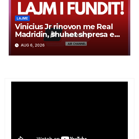
LAJME
Vinicius Jr rinovon me Real
Madridin, shuhet shpresa e
Arsenalit për transferimin e
AUG 6, 2026
brazilianit