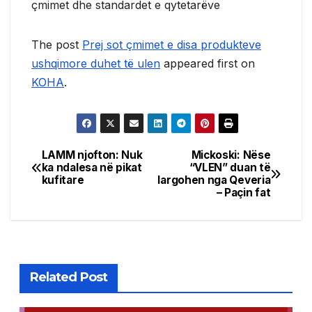
çmimet dhe standardet e qytetarëve
The post
Prej sot çmimet e disa produkteve
ushqimore duhet të ulen
appeared first on
KOHA
.
LAMM njofton: Nuk
Mickoski: Nëse
Post
ka ndalesa në pikat
“VLEN” duan të
kufitare
largohen nga Qeveria
navigation
– Paçin fat
Related Post