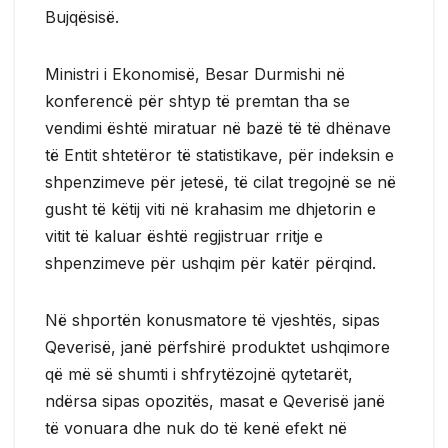
Bujqësisë.
Ministri i Ekonomisë, Besar Durmishi në
konferencë për shtyp të premtan tha se
vendimi është miratuar në bazë të të dhënave
të Entit shtetëror të statistikave, për indeksin e
shpenzimeve për jetesë, të cilat tregojnë se në
gusht të këtij viti në krahasim me dhjetorin e
vitit të kaluar është regjistruar rritje e
shpenzimeve për ushqim për katër përqind.
Në shportën konusmatore të vjeshtës, sipas
Qeverisë, janë përfshirë produktet ushqimore
që më së shumti i shfrytëzojnë qytetarët,
ndërsa sipas opozitës, masat e Qeverisë janë
të vonuara dhe nuk do të kenë efekt në