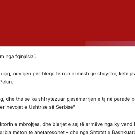
 nga fqinjësia”.
Vuçiq, nevojën për blerje të reja armësh që shqyrtoi, këtë ja
Pekin.
ng, dhe tha se ka shfrytëzuar pjesëmarrjen e tij në paradë p
për nevojat e Ushtrisë së Serbisë”.
orin e mbrojtjes, dhe blerjet e saj të armëve nga ky vend
Serbia mëton të anëtarësohet – dhe nga Shtetet e Bashkuar