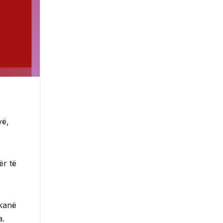
vë,
ër të
 kanë
a.