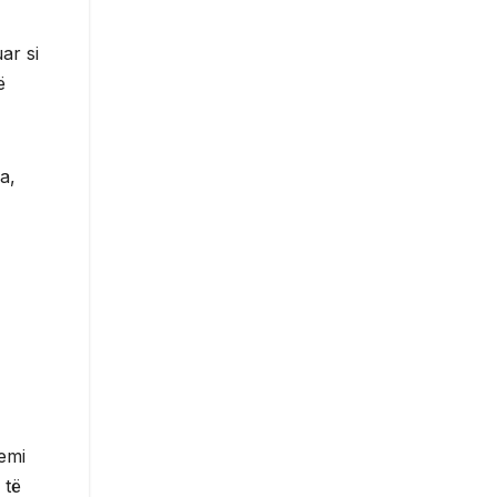
ar si
ë
a,
emi
 të