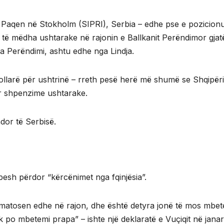
r Paqen në Stokholm (SIPRI), Serbia – edhe pse e pozicionu
 të mëdha ushtarake në rajonin e Ballkanit Perëndimor gjat
ga Perëndimi, ashtu edhe nga Lindja.
dollarë për ushtrinë – rreth pesë herë më shumë se Shqipëri
r shpenzime ushtarake.
dor të Serbisë.
hpesh përdor “kërcënimet nga fqinjësia”.
rmatosen edhe në rajon, dhe është detyra jonë të mos mbet
 po mbetemi prapa” – ishte një deklaratë e Vuçiqit në janar