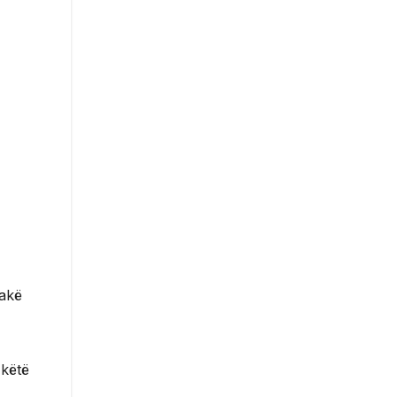
rakë
 këtë