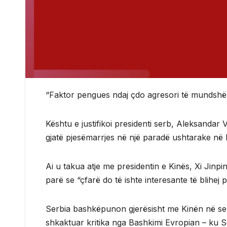
“Faktor pengues ndaj çdo agresori të mundshëm
Kështu e justifikoi presidenti serb, Aleksandar 
gjatë pjesëmarrjes në një paradë ushtarake në 
Ai u takua atje me presidentin e Kinës, Xi Jinpi
parë se “çfarë do të ishte interesante të blihej 
Serbia bashkëpunon gjerësisht me Kinën në sekt
shkaktuar kritika nga Bashkimi Evropian – ku 