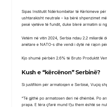
Sipas Institutit Ndërkombëtar të Kërkimeve pë
ushtarakisht neutrale – ka bërë shpenzimet më
pesë vjetëve të fundit, duke blerë armatim si n
Vetëm në vitin 2024, Serbia ndau 2.2 miliardë 
anëtare e NATO-s dhe vendi i dytë në rajon pë
Kjo shumë përbën 2.6% të Bruto Produktit Ven
Kush e “kërcënon” Serbinë?
Si justifikim për armatosjen e Serbisë, Vuçiq s
“Të gjithë po armatosen deri në dhëmbë. Po a
prapa. E tëra çfarë mund t’ju them është se nuk