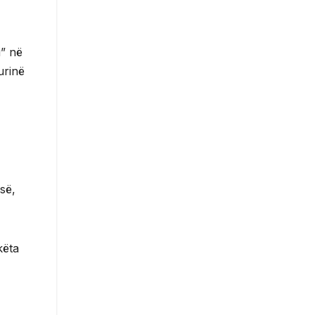
i” në
urinë
isë,
këta