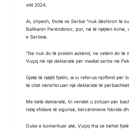
vitit 2024.
Ai, shpesh, thotë se Serbia “nuk dëshiron të su
Ballkanin Perëndimor, por, në të njëjtën kohë, v
e Serbisë.
“Ne nuk do të prekim askënd, ne vetëm do të mbr
Vuçiq në një deklaratë për mediat serbe në Pek
Gjatë të njëjtit fjalim, ai iu referua njoftimit
të cilat nënshkruan një deklaratë të përbashkë
Me këtë deklaratë, tri vendet u zotuan për ba
ndaj sfidave të sigurisë, kërcënimeve hibride dhe
Duke e komentuar atë, Vuçiq tha se bëhet fjalë