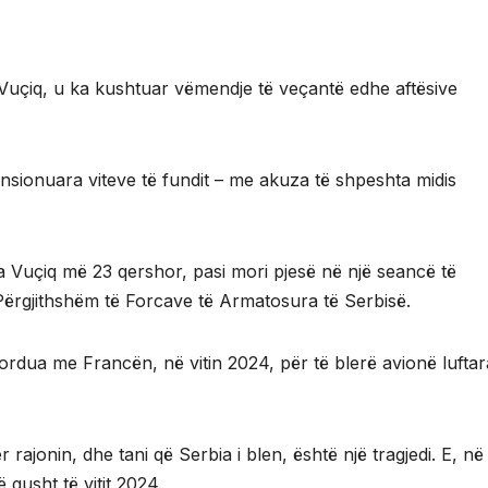
r Vuçiq, u ka kushtuar vëmendje të veçantë edhe aftësive
sionuara viteve të fundit – me akuza të shpeshta midis
ha Vuçiq më 23 qershor, pasi mori pjesë në një seancë të
ë Përgjithshëm të Forcave të Armatosura të Serbisë.
rdua me Francën, në vitin 2024, për të blerë avionë lufta
r rajonin, dhe tani që Serbia i blen, është një tragjedi. E, në
gusht të vitit 2024.