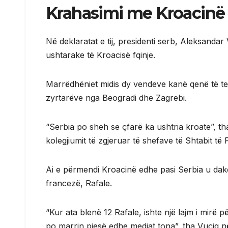
Krahasimi me Kroacinë
Në deklaratat e tij, presidenti serb, Aleksanda
ushtarake të Kroacisë fqinje.
Marrëdhëniet midis dy vendeve kanë qenë të ten
zyrtarëve nga Beogradi dhe Zagrebi.
“Serbia po sheh se çfarë ka ushtria kroate”, t
kolegjiumit të zgjeruar të shefave të Shtabit t
Ai e përmendi Kroacinë edhe pasi Serbia u dako
francezë, Rafale.
“Kur ata blenë 12 Rafale, ishte një lajm i mirë pë
po marrin pjesë edhe mediat tona”, tha Vuçiq në 