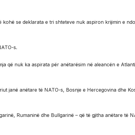
ë kohë se deklarata e tri shteteve nuk aspiron krijimin e nd
 NATO-s.
ja që nuk ka aspirata për anëtarësim në aleancën e Atlant
eriut janë anëtare të NATO-s, Bosnje e Hercegovina dhe K
garinë, Rumaninë dhe Bullgarinë – që të gjitha anëtare të 