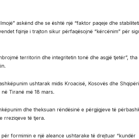
lmojë” askënd dhe se është një “faktor paqeje dhe stabilitet
endet fqinje i trajton sikur përfaqësojnë “kërcënim” për sig
ojmë territorin dhe integritetin tonë dhe asgjë tjetër”, tha
in.
 për bashkëpunim ushtarak midis Kroacisë, Kosovës dhe Shqipër
t në Tiranë më 18 mars.
shkëpunim dhe theksuan rëndësinë e përgjigjeve të përbash
 rreziqeve të tjera.
 për formimin e një aleance ushtarake të drejtuar “kundër