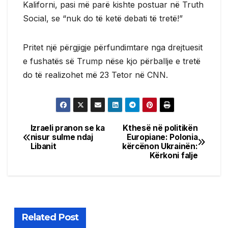
Kaliforni, pasi më parë kishte postuar në Truth
Social, se “nuk do të ketë debati të tretë!”
Pritet një përgjigje përfundimtare nga drejtuesit
e fushatës së Trump nëse kjo përballje e tretë
do të realizohet më 23 Tetor në CNN.
Izraeli pranon se ka
Kthesë në politikën
Post
nisur sulme ndaj
Europiane: Polonia
Libanit
kërcënon Ukrainën:
navigation
Kërkoni falje
Related Post