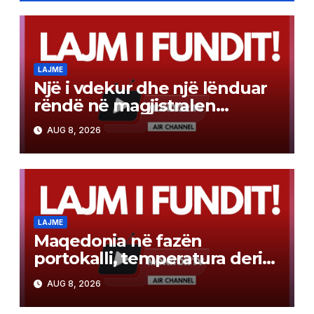
LAJME
Një i vdekur dhe një lënduar
rëndë në magjistralen
Gostivar-Kërçovë
AUG 8, 2026
LAJME
Maqedonia në fazën
portokalli, temperatura deri
në 40°C, ISHP me
AUG 8, 2026
rekomandime për mbrojtje
shëndetësore