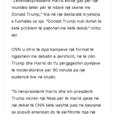
“Zëvendëspresidenti Harris është gati për një
mundësi tjetër për të ndarë një skenë me
Donald Trump,” tha në një deklaratë kryetarja
e fushatës se sja. “Donald Trump nuk duhet ta
ketë problem të pajtohet me këtë debat.”-shtoi
ajo
CNN u ofroi të dyja kampeve një format të
ngjashëm me debatin e qershorit, në të cilin
Trump dhe Harris do t’u përgjigjeshin pyetjeve
të moderatorëve për 90 minuta pa një
audiencë live në studio.
“Si nënpresidenti Harris dhe ish-presidenti
Trump morën një ftesë për të marrë pjesë në
një debat të CNN këtë vjeshtë pasi ne besojmë
se populli amerikan do të përfitonte nga një