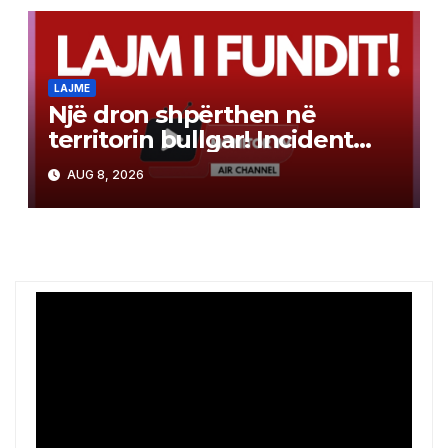
LAJME
Një dron shpërthen në
territorin bullgar! Incident
pranë gazsjellësit trans-
AUG 8, 2026
ballkanik, autoritetet hetojnë