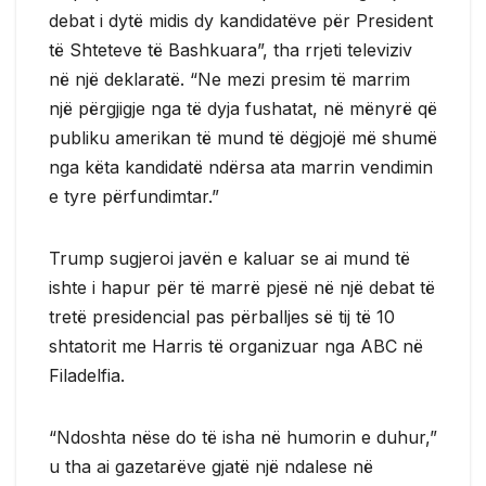
debat i dytë midis dy kandidatëve për President
të Shteteve të Bashkuara”, tha rrjeti televiziv
në një deklaratë. “Ne mezi presim të marrim
një përgjigje nga të dyja fushatat, në mënyrë që
publiku amerikan të mund të dëgjojë më shumë
nga këta kandidatë ndërsa ata marrin vendimin
e tyre përfundimtar.”
Trump sugjeroi javën e kaluar se ai mund të
ishte i hapur për të marrë pjesë në një debat të
tretë presidencial pas përballjes së tij të 10
shtatorit me Harris të organizuar nga ABC në
Filadelfia.
“Ndoshta nëse do të isha në humorin e duhur,”
u tha ai gazetarëve gjatë një ndalese në