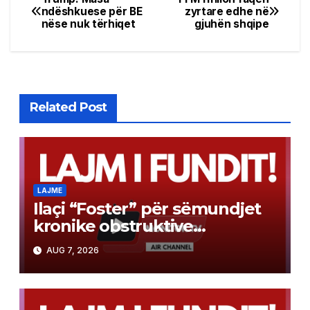
Post
ndëshkuese për BE
zyrtare edhe në
nëse nuk tërhiqet
gjuhën shqipe
navigation
Related Post
LAJME
Ilaçi “Foster” për sëmundjet
kronike obstruktive
pulmonare sërish do të mund
AUG 7, 2026
të merret pa pagesë shtesë