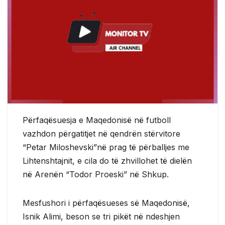
Përfaqësuesja e Maqedonisë në futboll
vazhdon përgatitjet në qendrën stërvitore
“Petar Miloshevski”në prag të përballjes me
Lihtenshtajnit, e cila do të zhvillohet të dielën
në Arenën “Todor Proeski” në Shkup.
Mesfushori i përfaqësueses së Maqedonisë,
Isnik Alimi, beson se tri pikët në ndeshjen