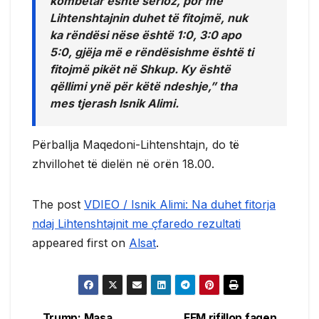
kombëtar është serioz, por me
Lihtenshtajnin duhet të fitojmë, nuk
ka rëndësi nëse është 1:0, 3:0 apo
5:0, gjëja më e rëndësishme është ti
fitojmë pikët në Shkup. Ky është
qëllimi ynë për këtë ndeshje,” tha
mes tjerash Isnik Alimi.
Përballja Maqedoni-Lihtenshtajn, do të
zhvillohet të dielën në orën 18.00.
The post
VDIEO / Isnik Alimi: Na duhet fitorja
ndaj Lihtenshtajnit me çfaredo rezultati
appeared first on
Alsat
.
Trump: Masa
FFM rifillon faqen