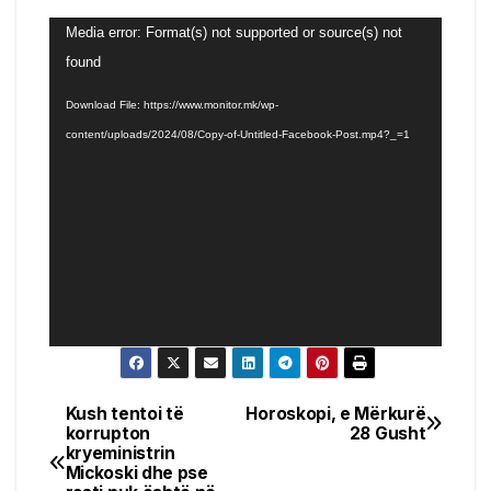
Video
Media error: Format(s) not supported or source(s) not
Player
found
Download File: https://www.monitor.mk/wp-
content/uploads/2024/08/Copy-of-Untitled-Facebook-Post.mp4?_=1
Kush tentoi të
Horoskopi, e Mërkurë
Post
korrupton
28 Gusht
kryeministrin
navigation
Mickoski dhe pse