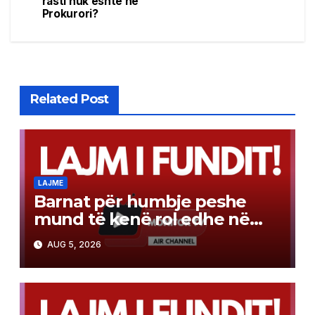
rasti nuk është në
Prokurori?
Related Post
LAJME
Barnat për humbje peshe
mund të kenë rol edhe në
luftën kundër kancerit
AUG 5, 2026