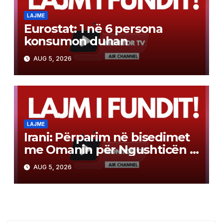
LAJME
Eurostat: 1 në 6 persona
konsumon duhan
AUG 5, 2026
LAJME
Irani: Përparim në bisedimet
me Omanin për Ngushticën e
Hormuzit
AUG 5, 2026