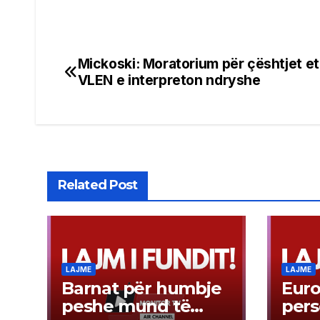
Mickoski: Moratorium për çështjet et
Post
VLEN e interpreton ndryshe
navigation
Related Post
LAJME
LAJME
Barnat për humbje
Euro
peshe mund të
per