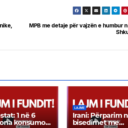
nike,
MPB me detaje për vajzën e humbur 
Shku
LAJME
stat: 1 në 6
Irani: Përparim 
sona konsumon
bisedimet me