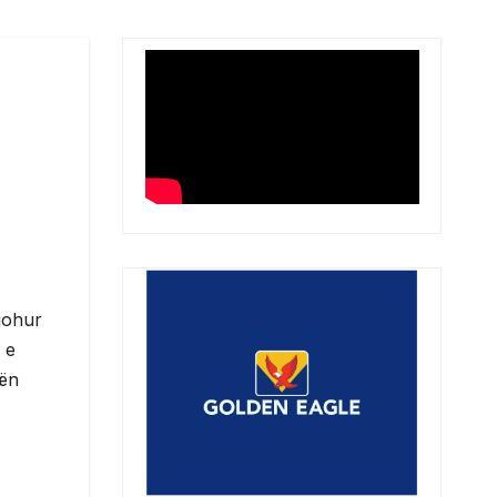
johur
 e
gën