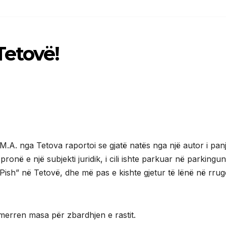
Tetovë!
A. nga Tetova raportoi se gjatë natës nga një autor i pan
ronë e një subjekti juridik, i cili ishte parkuar në parkingun
-Pish” në Tetovë, dhe më pas e kishte gjetur të lënë në rru
rmerren masa për zbardhjen e rastit.