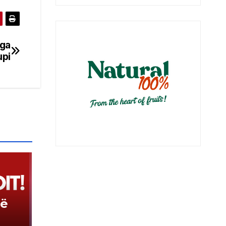
nga
pi
në