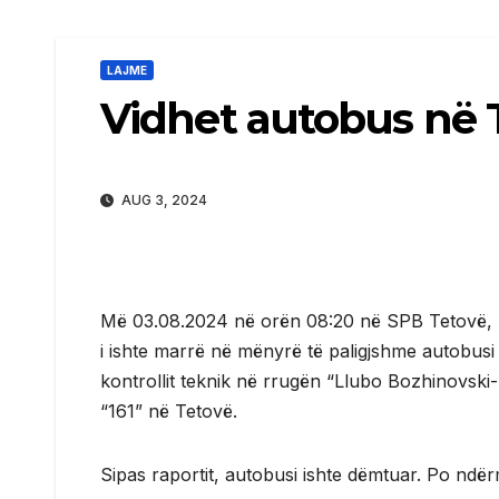
LAJME
Vidhet autobus në 
AUG 3, 2024
Më 03.08.2024 në orën 08:20 në SPB Tetovë, M.
i ishte marrë në mënyrë të paligjshme autobusi p
kontrollit teknik në rrugën “Llubo Bozhinovski
“161” në Tetovë.
Sipas raportit, autobusi ishte dëmtuar. Po ndë