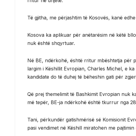
rritur në dhjetë.
Të gjitha, me përjashtim të Kosovës, kanë edhe 
Kosova ka aplikuar për anëtarësim në këtë bllok
nuk është shqyrtuar.
Në BE, ndërkohë, është rritur mbështetja për pr
largim i Këshillit Evropian, Charles Michel, e k
kandidate do të duhej të bëheshin gati për zgjer
Që prej themelimit të Bashkimit Evropian nuk k
më tepër, BE-ja ndërkohë është tkurrur nga 28 
Tani, përkundër gatishmërisë së Komisionit Evrop
pasi vendimet në Këshill miratohen me pajtimin