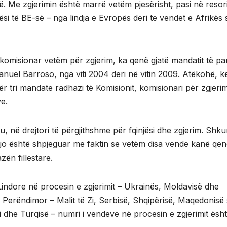
së. Me zgjerimin është marrë vetëm pjesërisht, pasi në resor
jësi të BE-së – nga lindja e Evropës deri te vendet e Afrikës 
komisionar vetëm për zgjerim, ka qenë gjatë mandatit të pa
uel Barroso, nga viti 2004 deri në vitin 2009. Atëkohë, k
ër tri mandate radhazi të Komisionit, komisionari për zgjeri
e.
, në drejtori të përgjithshme për fqinjësi dhe zgjerim. Shku
’. Kjo është shpjeguar me faktin se vetëm disa vende kanë qe
zën fillestare.
Lindore në procesin e zgjerimit – Ukrainës, Moldavisë dhe
t Perëndimor – Malit të Zi, Serbisë, Shqipërisë, Maqedonisë
 dhe Turqisë – numri i vendeve në procesin e zgjerimit ësh