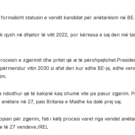
formalisht statusin e vendit kandidat për anëtarësim në BE.
 qysh në dhjetor të vitit 2022, por kërkesa e saj deri më ta
ocesin e zgjerimit dhe pritet që ai të përshpejtohet.Preside
a përmendur vitin 2030 si afat deri kur edhe BE-ja, edhe ven
im.
a ndodhur që të kalojnë kaq shumë vite pa pasur zgjerim. P
anëtare në 27, pasi Britania e Madhe ka dalë prej saj.
ian për zgjerim, fati i këtij procesi varet nga vendet anëta
 e të 27 vendeve./REL