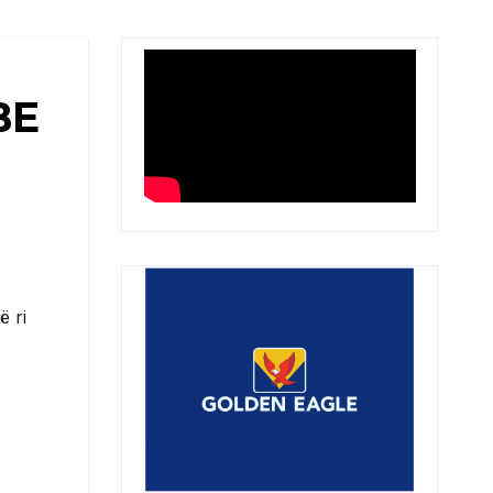
BE
ë ri