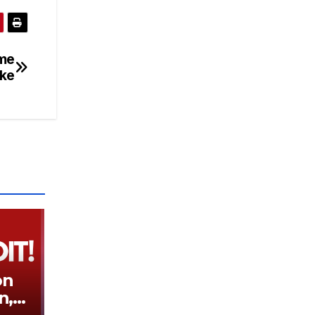
 me
ike
on
n,