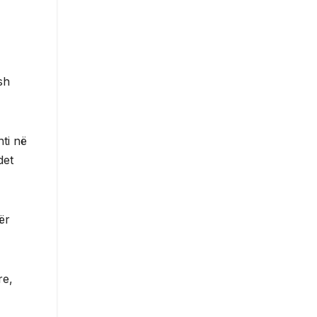
sh
nti në
det
ër
re,