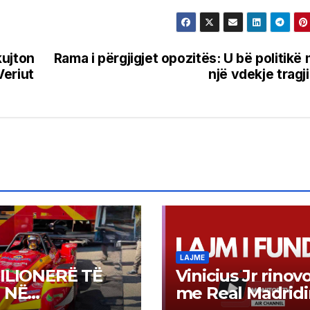
kujton
Rama i përgjigjet opozitës: U bë politikë
Veriut
një vdekje tragj
LAJME
ILIONERË TË
Vinicius Jr rinov
 NË
me Real Madridi