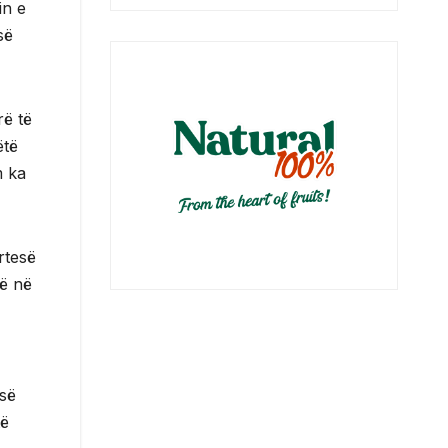
in e
së
rë të
ëtë
m ka
rtesë
në në
 së
të