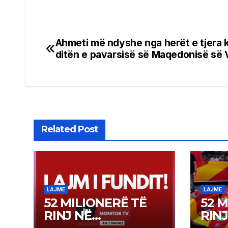
Ahmeti më ndyshe nga herët e tjera 
Post
ditën e pavarsisë së Maqedonisë së 
navigation
Related Post
LAJME
LAJME
52 MILIONERË TË
52 M
RINJ NË
RINJ