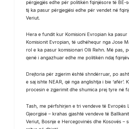
përgjegjës edhe për politikën fqinjësore të BE-
tij ka pasur përgjegjësi edhe për vendet në fqin
Veriut.
Hera e fundit kur Komisioni Evropian ka pasur 
Komisionit Evropian, të udhëhequr nga Jose Man
rol e ka pasur komisionari Olli Rehn. Më pas, p
qenë i angazhuar edhe me politikën ndaj fqinjëv
Drejtoria për zgjerim është shndërruar, po ashtu
e saj ishte NEAR, që nga anglishtja i bie ‘afër
procesin e zgjerimit dhe shumica prej tyre në fa
Tash, me përfshirjen e tri vendeve të Evropës 
Gjeorgjisë – krahas gjashtë vendeve të Ballkani
Veriut, Bosnje e Hercegovinës dhe Kosovës – si