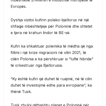
Evropës.
Dyshja vizitoi kufirin polako-bjellorus në një
shfaqje mbështetjeje për Poloninë dhe shtetet
e tjera në krahun lindor të BE-së.
Kufiri ka shkaktuar polemika të mëdha që nga
fillimi i një krize migracioni në vitin 2021, të
cilën Polonia e ka përshkruar si “luftë hibride”
të orkestruar nga Bjellorusia.
“Ky është kufiri që duhet të ruajmë, në të cilin
duhet të investojmë edhe para evropiane”, ka
thënë Tusk.
Tusk zbuloi gjithashtu planet e Polonisë për