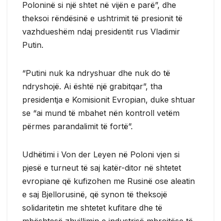
Poloninë si një shtet në vijën e parë”, dhe
theksoi rëndësinë e ushtrimit të presionit të
vazhdueshëm ndaj presidentit rus Vladimir
Putin.
“Putini nuk ka ndryshuar dhe nuk do të
ndryshojë. Ai është një grabitqar”, tha
presidentja e Komisionit Evropian, duke shtuar
se “ai mund të mbahet nën kontroll vetëm
përmes parandalimit të fortë”.
Udhëtimi i Von der Leyen në Poloni vjen si
pjesë e turneut të saj katër-ditor në shtetet
evropiane që kufizohen me Rusinë ose aleatin
e saj Bjellorusinë, që synon të theksojë
solidaritetin me shtetet kufitare dhe të
mbështesë zhvillimin e industrisë mbrojtëse të