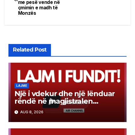
navigation
me pesë vende në
çmimin e madh të
Monzës
Related Post
LAJME
Një i vdekur dhe një lënduar
rëndë në magjistralen
Gostivar-Kërçovë
AUG 8, 2026