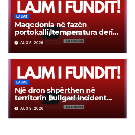
LAJME
Maqedonia në fazën
portokalli, temperatura deri
në 40°C, ISHP me
AUG 8, 2026
rekomandime për mbrojtje
shëndetësore
LAJME
Një dron shpërthen në
territorin bullgar! Incident
pranë gazsjellësit trans-
AUG 8, 2026
ballkanik, autoritetet hetojnë