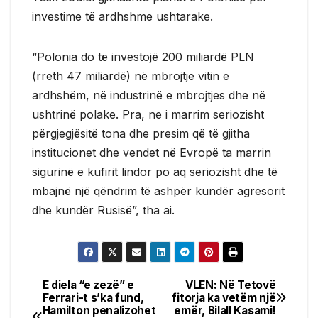
investime të ardhshme ushtarake.
“Polonia do të investojë 200 miliardë PLN
(rreth 47 miliardë) në mbrojtje vitin e
ardhshëm, në industrinë e mbrojtjes dhe në
ushtrinë polake. Pra, ne i marrim seriozisht
përgjegjësitë tona dhe presim që të gjitha
institucionet dhe vendet në Evropë ta marrin
sigurinë e kufirit lindor po aq seriozisht dhe të
mbajnë një qëndrim të ashpër kundër agresorit
dhe kundër Rusisë”, tha ai.
E diela “e zezë” e
VLEN: Në Tetovë
Post
Ferrari-t s’ka fund,
fitorja ka vetëm një
Hamilton penalizohet
emër, Bilall Kasami!