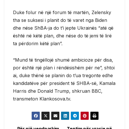
Duke folur në një forum të martën, Zelensky
tha se suksesi i planit do të varet nga Biden
dhe nëse ShBA-ja do t’i jepte Ukrainës “atë që
është në këtë plan, dhe nëse do të jemi të lirë
ta përdorim këtë plan”.
“Mund të tingëllojë shumë ambicioze për disa,
por është një plan i rëndësishëm për ne”, shtoi
ai, duke thënë se planin do t’ua tregonte edhe
kandidatëve për president të SHBA-së, Kamala
Harris dhe Donald Trump, shkruan BBC,
transmeton Klankosova.tv.
Për një vendparkim
Tentim për vrasje në