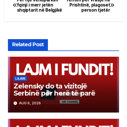
Post
fqinji i merr jetën
Prishtinë, plagoset
shqiptarit në Belgjikë
person tjetër
navigation
Related Post
LAJME
Zelensky do ta vizitojë
Serbinë për herë të parë
AUG 6, 2026