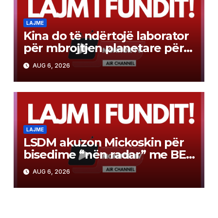
LAJME
Kina do të ndërtojë laborator
për mbrojtjen planetare për
misionin e kthimit të
AUG 6, 2026
mostrave në Mars
LAJME
LSDM akuzon Mickoskin për
bisedime “nën radar” me BE-
në
AUG 6, 2026