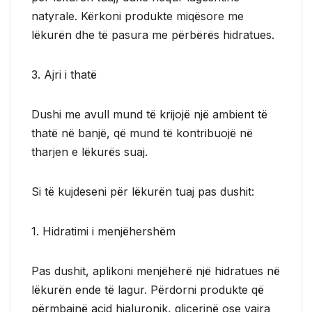
natyrale. Kërkoni produkte miqësore me
lëkurën dhe të pasura me përbërës hidratues.
3. Ajri i thatë
Dushi me avull mund të krijojë një ambient të
thatë në banjë, që mund të kontribuojë në
tharjen e lëkurës suaj.
Si të kujdeseni për lëkurën tuaj pas dushit:
1. Hidratimi i menjëhershëm
Pas dushit, aplikoni menjëherë një hidratues në
lëkurën ende të lagur. Përdorni produkte që
përmbajnë acid hialuronik, glicerinë ose vajra