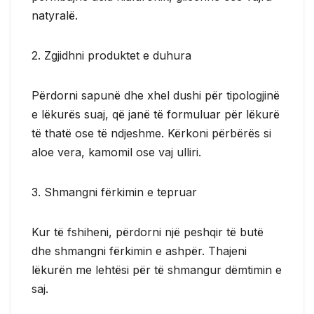
natyralë.
2. Zgjidhni produktet e duhura
Përdorni sapunë dhe xhel dushi për tipologjinë
e lëkurës suaj, që janë të formuluar për lëkurë
të thatë ose të ndjeshme. Kërkoni përbërës si
aloe vera, kamomil ose vaj ulliri.
3. Shmangni fërkimin e tepruar
Kur të fshiheni, përdorni një peshqir të butë
dhe shmangni fërkimin e ashpër. Thajeni
lëkurën me lehtësi për të shmangur dëmtimin e
saj.