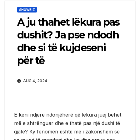
SHOWBIZ
A ju thahet lëkura pas
dushit? Ja pse ndodh
dhe si të kujdeseni
për të
AUG 4, 2024
E keni ndjerë ndonjëherë që lëkura juaj bëhet
më e shtrënguar dhe e thatë pas një dushi të
gjatë? Ky fenomen është më i zakonshëm se
sa mund të mendoni dhe ka disa arsye pse