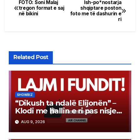
FOTO: Soni Malaj
Ish-po*nostarja
Post
tregon format e saj
shqiptare poston
në bikini
foto me të dashurin e
navigation
ri
Related Post
SHOWBIZ
“Dikush ta ndalë Elijonën” –
Klodi me hallin e ri pas nisjes
së bashkëjetesës
AUG 9, 2026