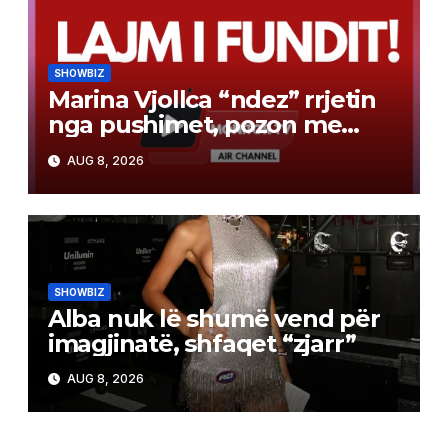
SHOWBIZ
Marina Vjollca “ndez” rrjetin
nga pushimet, pozon me
bikini pranë detit
AUG 8, 2026
SHOWBIZ
Alba nuk lë shumë vend për
imagjinatë, shfaqet “zjarr”
AUG 8, 2026