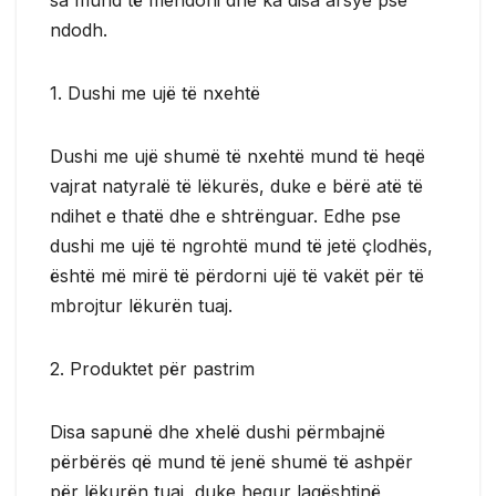
ndodh.
1. Dushi me ujë të nxehtë
Dushi me ujë shumë të nxehtë mund të heqë
vajrat natyralë të lëkurës, duke e bërë atë të
ndihet e thatë dhe e shtrënguar. Edhe pse
dushi me ujë të ngrohtë mund të jetë çlodhës,
është më mirë të përdorni ujë të vakët për të
mbrojtur lëkurën tuaj.
2. Produktet për pastrim
Disa sapunë dhe xhelë dushi përmbajnë
përbërës që mund të jenë shumë të ashpër
për lëkurën tuaj, duke hequr lagështinë