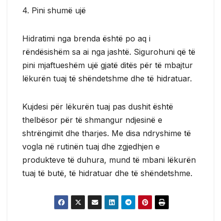
4. Pini shumë ujë
Hidratimi nga brenda është po aq i
rëndësishëm sa ai nga jashtë. Sigurohuni që të
pini mjaftueshëm ujë gjatë ditës për të mbajtur
lëkurën tuaj të shëndetshme dhe të hidratuar.
Kujdesi për lëkurën tuaj pas dushit është
thelbësor për të shmangur ndjesinë e
shtrëngimit dhe tharjes. Me disa ndryshime të
vogla në rutinën tuaj dhe zgjedhjen e
produkteve të duhura, mund të mbani lëkurën
tuaj të butë, të hidratuar dhe të shëndetshme.