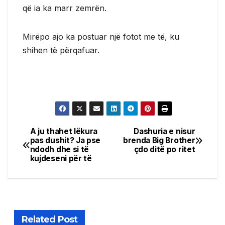
që ia ka marr zemrën.
Mirëpo ajo ka postuar një fotot me të, ku
shihen të përqafuar.
A ju thahet lëkura
Dashuria e nisur
Post
pas dushit? Ja pse
brenda Big Brother
ndodh dhe si të
çdo ditë po ritet
navigation
kujdeseni për të
Related Post