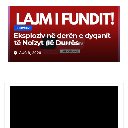
SHOWBIZ
Eksploziv në derën e dyqanit
të Noizyt në Durrës
AUG 8, 2026