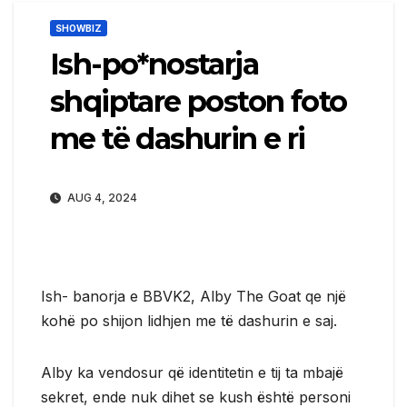
SHOWBIZ
Ish-po*nostarja
shqiptare poston foto
me të dashurin e ri
AUG 4, 2024
Ish- banorja e BBVK2, Alby The Goat qe një
kohë po shijon lidhjen me të dashurin e saj.
Alby ka vendosur që identitetin e tij ta mbajë
sekret, ende nuk dihet se kush është personi