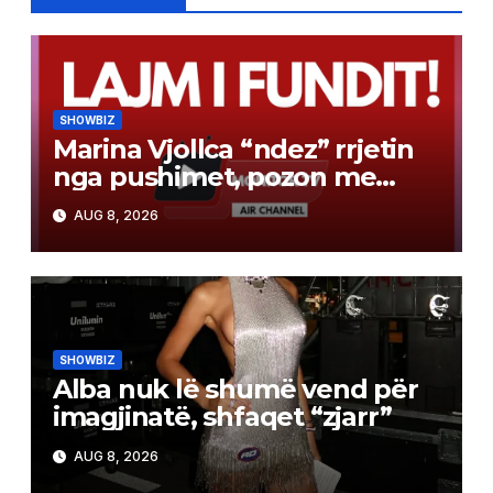
SHOWBIZ
Marina Vjollca “ndez” rrjetin
nga pushimet, pozon me
bikini pranë detit
AUG 8, 2026
SHOWBIZ
Alba nuk lë shumë vend për
imagjinatë, shfaqet “zjarr”
AUG 8, 2026