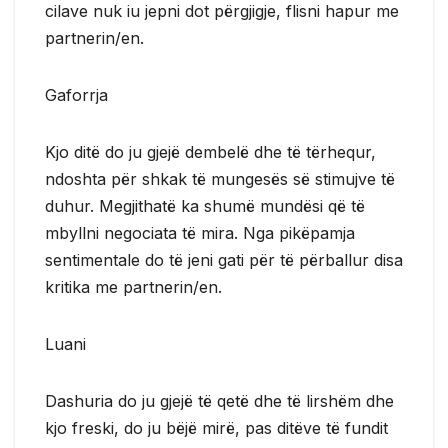
cilave nuk iu jepni dot përgjigje, flisni hapur me
partnerin/en.
Gaforrja
Kjo ditë do ju gjejë dembelë dhe të tërhequr,
ndoshta për shkak të mungesës së stimujve të
duhur. Megjithatë ka shumë mundësi që të
mbyllni negociata të mira. Nga pikëpamja
sentimentale do të jeni gati për të përballur disa
kritika me partnerin/en.
Luani
Dashuria do ju gjejë të qetë dhe të lirshëm dhe
kjo freski, do ju bëjë mirë, pas ditëve të fundit