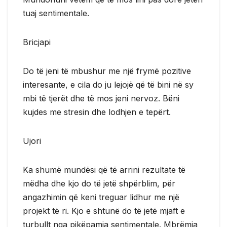
tuaj sentimentale.
Bricjapi
Do të jeni të mbushur me një frymë pozitive
interesante, e cila do ju lejojë që të bini në sy
mbi të tjerët dhe të mos jeni nervoz. Bëni
kujdes me stresin dhe lodhjen e tepërt.
Ujori
Ka shumë mundësi që të arrini rezultate të
mëdha dhe kjo do të jetë shpërblim, për
angazhimin që keni treguar lidhur me një
projekt të ri. Kjo e shtunë do të jetë mjaft e
turbullt nga pikëpamja sentimentale. Mbrëmja