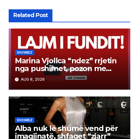
Related Post
SHOWBIZ
Marina Vjollca “ndez” rrjetin
nga pushimet, pozon me
bikini pranë detit
AUG 8, 2026
SHOWBIZ
Alba nuk lë shumë vend për
imagjinatë, shfaqet “zjarr”