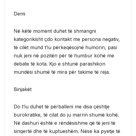
Demi
Në këtë moment duhet të shmangni
kategorikisht çdo kontakt me persona negativ,
të cilët mund t’iu përkeqësojnë humorin, pasi
nuk jeni në pozitën për të humbur kohë me
debate të kota. Kjo e shtunë parashikon
mundësi shumë të mira për takime të reja.
Binjakët
Do t’iu duhet të përballeni me disa çështje
burokratike, të cilat do ju marrin shumë kohë.
Në dashuri është e rëndësishme që të jeni të
sinqertë dhe të kuptueshëm. Nëse ka pyetje të