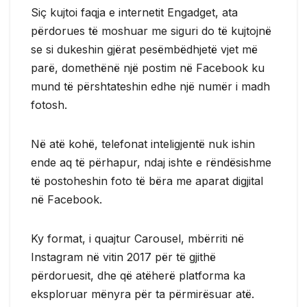
Siç kujtoi faqja e internetit Engadget, ata
përdorues të moshuar me siguri do të kujtojnë
se si dukeshin gjërat pesëmbëdhjetë vjet më
parë, domethënë një postim në Facebook ku
mund të përshtateshin edhe një numër i madh
fotosh.
Në atë kohë, telefonat inteligjentë nuk ishin
ende aq të përhapur, ndaj ishte e rëndësishme
të postoheshin foto të bëra me aparat digjital
në Facebook.
Ky format, i quajtur Carousel, mbërriti në
Instagram në vitin 2017 për të gjithë
përdoruesit, dhe që atëherë platforma ka
eksploruar mënyra për ta përmirësuar atë.