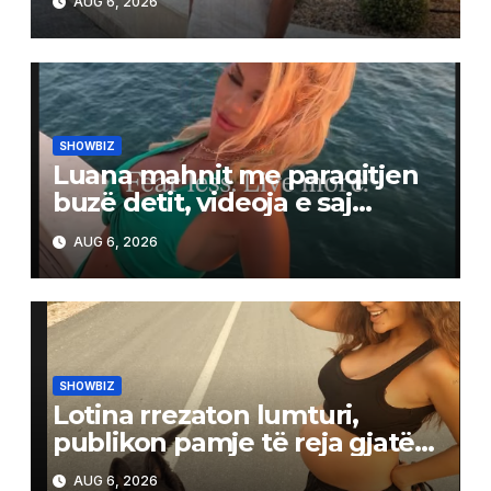
AUG 6, 2026
SHOWBIZ
Luana mahnit me paraqitjen
buzë detit, videoja e saj
tërheq vëmendjen në rrjet
AUG 6, 2026
SHOWBIZ
Lotina rrezaton lumturi,
publikon pamje të reja gjatë
shtatzënisë
AUG 6, 2026