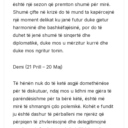
është një sezon që premton shumë për mirë.
Shumë çifte në krizë do të mund ta kapërcejnë
një moment delikat ku janë futur duke gjetur
harmoninë dhe bashkëfajësinë, por do të
duhet të jenë shumë të sinqertë dhe
diplomatikë, duke mos u mërzitur kurrë dhe
duke mos ngritur tonin.
Demi (21 Prill – 20 Maj)
Të hënën nuk do të ketë asgjë domethënëse
për të diskutuar, ndaj mos u lidhni me gjëra të
parëndësishme për ta bërë këtë, është më
mirë të shmangni çdo polemikë. Kohët e fundit
ju është dashur të përballeni me njerëz që
përpiqen të zhvlerësojnë dhe delegjitimojnë