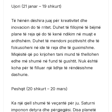
Ujori (21 janar – 19 shkurt)
Të hënën dëshira juaj për kreativitet dhe
inovacion do të rritet. Duhet të fillojmë të bëjmë
plane të reja që do të kenë ndikim në muajt e
ardhshëm. Duhet të mendoni pozitivisht dhe të
fokusoheni në ide të reja dhe të guximshme.
Miqësitë që po krijohen tani mund të thellohen
edhe më shumë në fund të gushtit. Nuk është
koha për të filluar një lidhje të rëndësishme
dashurie.
Peshqit (20 shkurt – 20 mars)
Ka një qiell shumë të veçantë për ju. Saturni
imponon detyra dhe përgjegjësi. Disa planetë