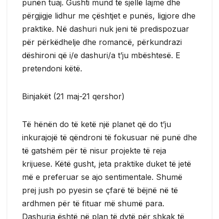
punën tuaj. Gushti mund të sjellë lajme dhe
përgjigje lidhur me çështjet e punës, ligjore dhe
praktike. Në dashuri nuk jeni të predispozuar
për përkëdhelje dhe romancë, përkundrazi
dëshironi që i/e dashuri/a t’ju mbështesë. E
pretendoni këtë.
Binjakët (21 maj-21 qershor)
Të hënën do të ketë një planet që do t’ju
inkurajojë të qëndroni të fokusuar në punë dhe
të gatshëm për të nisur projekte të reja
krijuese. Këtë gusht, jeta praktike duket të jetë
më e preferuar se ajo sentimentale. Shumë
prej jush po pyesin se çfarë të bëjnë në të
ardhmen për të fituar më shumë para.
Dashuria është në plan të dytë për shkak të