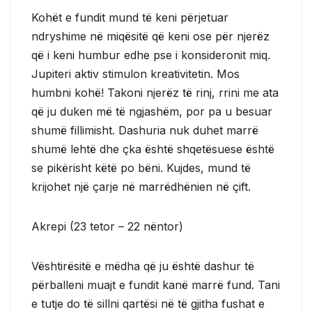
Kohët e fundit mund të keni përjetuar
ndryshime në miqësitë që keni ose për njerëz
që i keni humbur edhe pse i konsideronit miq.
Jupiteri aktiv stimulon kreativitetin. Mos
humbni kohë! Takoni njerëz të rinj, rrini me ata
që ju duken më të ngjashëm, por pa u besuar
shumë fillimisht. Dashuria nuk duhet marrë
shumë lehtë dhe çka është shqetësuese është
se pikërisht këtë po bëni. Kujdes, mund të
krijohet një çarje në marrëdhënien në çift.
Akrepi (23 tetor – 22 nëntor)
Vështirësitë e mëdha që ju është dashur të
përballeni muajt e fundit kanë marrë fund. Tani
e tutje do të sillni qartësi në të gjitha fushat e