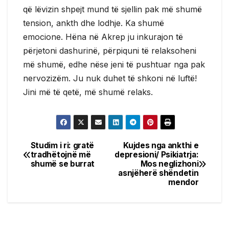
që lëvizin shpejt mund të sjellin pak më shumë
tension, ankth dhe lodhje. Ka shumë
emocione. Hëna në Akrep ju inkurajon të
përjetoni dashurinë, përpiquni të relaksoheni
më shumë, edhe nëse jeni të pushtuar nga pak
nervozizëm. Ju nuk duhet të shkoni në luftë!
Jini më të qetë, më shumë relaks.
Studim i ri: gratë
Kujdes nga ankthi e
Post
tradhëtojnë më
depresioni/ Psikiatrja:
shumë se burrat
Mos neglizhoni
navigation
asnjëherë shëndetin
mendor