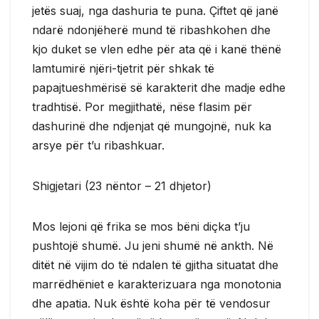
jetës suaj, nga dashuria te puna. Çiftet që janë
ndarë ndonjëherë mund të ribashkohen dhe
kjo duket se vlen edhe për ata që i kanë thënë
lamtumirë njëri-tjetrit për shkak të
papajtueshmërisë së karakterit dhe madje edhe
tradhtisë. Por megjithatë, nëse flasim për
dashurinë dhe ndjenjat që mungojnë, nuk ka
arsye për t’u ribashkuar.
Shigjetari (23 nëntor – 21 dhjetor)
Mos lejoni që frika se mos bëni diçka t’ju
pushtojë shumë. Ju jeni shumë në ankth. Në
ditët në vijim do të ndalen të gjitha situatat dhe
marrëdhëniet e karakterizuara nga monotonia
dhe apatia. Nuk është koha për të vendosur