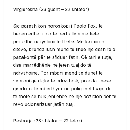
Virgjëresha (23 gusht – 22 shtator)
Siç parashikon horoskopi i Paolo Fox, të
hënën edhe ju do të përballeni me këtë
periudhë ndryshimi të thellë. Me kalimin e
ditëve, brenda jush mund të lindë një dëshirë e
pazakontë për të sfiduar fatin. Që tani e tutje,
disa marrëdhënie në jetën tuaj do të
ndryshojnë. Por mbani mend se duhet të
veproni që diçka të ndryshojë, prandaj, nëse
qëndroni të mbërthyer në poligonet tuaja, do
të thotë se nuk jeni ende në një pozicion për të
revolucionarizuar jetën tuaj.
Peshorja (23 shtator – 22 tetor)