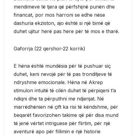
mendimeve të tjera që përfshijnë punën dhe
financat, por mos harroni se edhe nëse
dashuria ekziston, ajo është si një bimë që
duhet ujitur herë pas here për të mos e tharë.
Gaforrja (22 qershor-22 korrik)
E hëna është mundësia për të pushuar siç
duhet, keni nevojë për të pas tronditjeve të
ndryshme emocionale. Hëna në Akrep
stimulon intuitë të cilën duhet të përpiqeni t’a
ndiqni dhe ta përputhni me ndjenjat. Në
marrëdhënien në çift ka risi të këndshme, për
beqarët favorizohen takime që për disa mund
të jenë vërtet intriguese për flirtim, për një
aventurë apo për fillimin e një historie