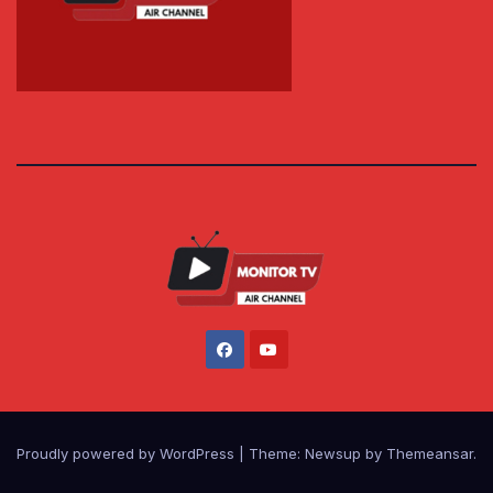
Proudly powered by WordPress
|
Theme: Newsup by
Themeansar
.