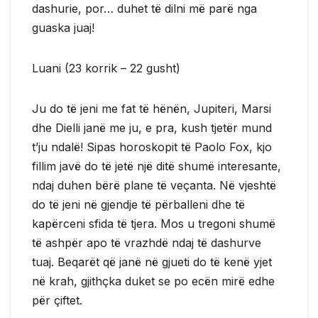
dashurie, por… duhet të dilni më parë nga
guaska juaj!
Luani (23 korrik – 22 gusht)
Ju do të jeni me fat të hënën, Jupiteri, Marsi
dhe Dielli janë me ju, e pra, kush tjetër mund
t’ju ndalë! Sipas horoskopit të Paolo Fox, kjo
fillim javë do të jetë një ditë shumë interesante,
ndaj duhen bërë plane të veçanta. Në vjeshtë
do të jeni në gjendje të përballeni dhe të
kapërceni sfida të tjera. Mos u tregoni shumë
të ashpër apo të vrazhdë ndaj të dashurve
tuaj. Beqarët që janë në gjueti do të kenë yjet
në krah, gjithçka duket se po ecën mirë edhe
për çiftet.