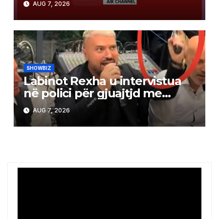
AUG 7, 2026
SHOWBIZ
Labinot Rexha u intervistua
në polici për gjuajtjd me
revole, ja versioni i tij
AUG 7, 2026