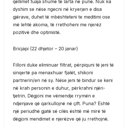
qëllimet tuaja shumë të larta në punë. Nuk ka
dyshim se nëse ngecni në kryerjen e disa
gjërave, duhet të mbështeteni te meditimi ose
më lehtë akoma, të rrethoheni me njerëz
pozitivë dhe optimistë.
Bricjapi (22 dhjetor – 20 janar)
Filloni duke eliminuar filtrat, përpiquni të jeni të
sinqertë pa menaxhuar fjalët, shikoni
partnerin/en në sy. Nëse jeni të bindur se keni
në krah personin e duhur, përkrahni njëri-
tjetrin. Dëgjoni me vëmendje rrymën e
ndjenjave që qarkullojnë në çift. Puna? Është
një periudhë gjatë së cilës është më mirë të
dëgjoni mendimet e njerëzve që ju rrethojnë.