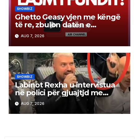
SHOWBIZ
Ghetto Geasy vjen me këngë
të re, zbulon datën e
publikimit (Video)
AUG 7, 2026
SHOWBIZ
Labinot Rexha u intervistua
në polici për gjuajtjd me
revole, ja versioni i tij
AUG 7, 2026