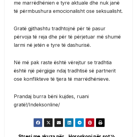
me marrëdhënien e tyre aktuale dhe nuk janë
të përmbushura emocionalisht ose seksualisht.
Gratë gjithashtu tradhtojnë për të pasur
përvoja të reja dhe për të përjetuar më shumë
larmi në jetën e tyre të dashurisë.
Në më pak raste është vërejtur se tradhtia
është një përgjigje ndaj tradhtisë së partnerit
ose konflikteve të tjera të marrëdhënieve.
Prandaj burra bëni kujdes, ruani
gratë!/Indeksonline/
Stresi me akuza për
Horoskopi për sot