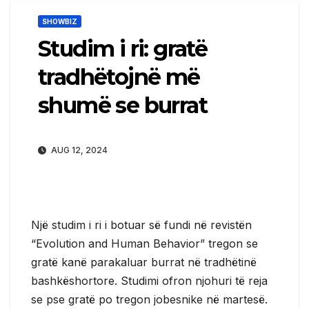
SHOWBIZ
Studim i ri: gratë
tradhëtojnë më
shumë se burrat
AUG 12, 2024
Një studim i ri i botuar së fundi në revistën
“Evolution and Human Behavior” tregon se
gratë kanë parakaluar burrat në tradhëtinë
bashkëshortore. Studimi ofron njohuri të reja
se pse gratë po tregon jobesnike në martesë.