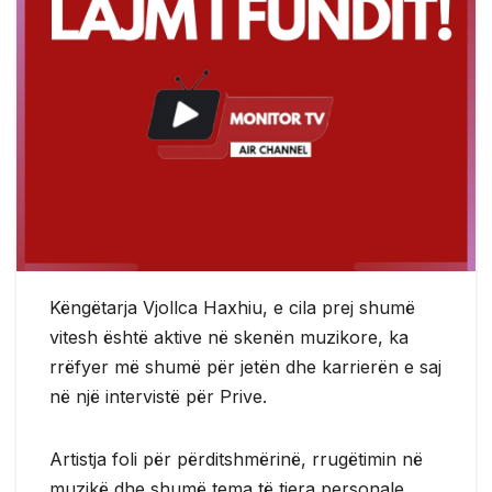
Këngëtarja
Vjollca Haxhiu
, e cila prej shumë
vitesh është aktive në skenën muzikore, ka
rrëfyer më shumë për jetën dhe karrierën e saj
në një intervistë për
Prive
.
Artistja foli për përditshmërinë, rrugëtimin në
muzikë dhe shumë tema të tjera personale.