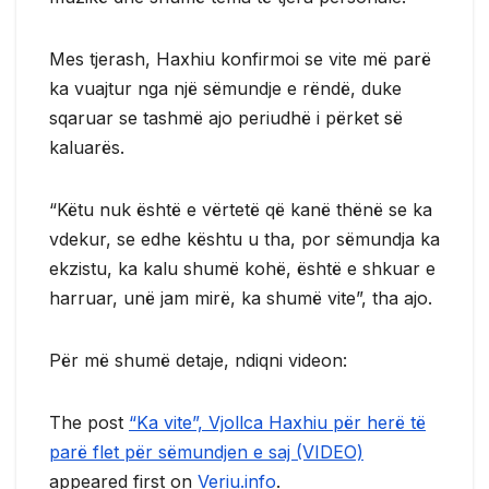
Mes tjerash, Haxhiu konfirmoi se vite më parë
ka vuajtur nga një sëmundje e rëndë, duke
sqaruar se tashmë ajo periudhë i përket së
kaluarës.
“Këtu nuk është e vërtetë që kanë thënë se ka
vdekur, se edhe kështu u tha, por sëmundja ka
ekzistu, ka kalu shumë kohë, është e shkuar e
harruar, unë jam mirë, ka shumë vite”, tha ajo.
Për më shumë detaje, ndiqni videon:
The post
“Ka vite”, Vjollca Haxhiu për herë të
parë flet për sëmundjen e saj (VIDEO)
appeared first on
Veriu.info
.