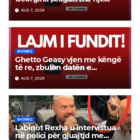
mesazh të fuqishëm
AUG 7, 2026
SHOWBIZ
Ghetto Geasy vjen me këngë
të re, zbulon datën e
publikimit (Video)
AUG 7, 2026
SHOWBIZ
Labinot Rexha u intervistua
në polici për gjuajtjd me