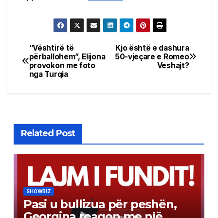
“Vështirë të
Kjo është e dashura
Post
përballohem”, Elijona
50-vjeçare e Romeo
provokon me foto
Veshajt?
navigation
nga Turqia
Related Post
SHOWBIZ
Pasi u bullizua për peshën,
Georgina reagon me një