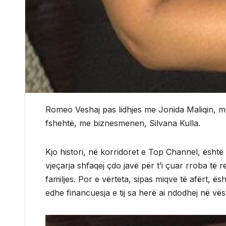
Romeo Veshaj pas lidhjes me Jonida Maliqin, me 1
fshehtë, me biznesmenen, Silvana Kulla.
Kjo histori, në korridoret e Top Channel, ësht
vjeçarja shfaqej çdo javë për t’i çuar rroba të
familjes. Por e vërteta, sipas miqve të afërt, 
edhe financuesja e tij sa herë ai ndodhej në vë