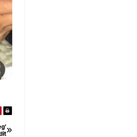
eg’
dit