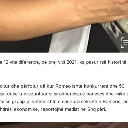
2 vite diferencë, që prej vitit 2021, ka pasur një histori të
ë ditur dhe përfolur që kur Romeo ishte konkurrent dhe 50-
 reja, duke u prezantuar si qiradhënësja e banesës dhe mike 
është se gruaja jo vetëm ishte e dashura sekrete e Romeos, p
shtirësi ekonomike, raportojnë mediat në Shqipëri.