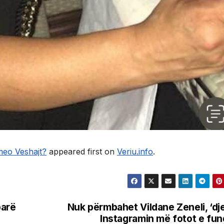
meo Veshajt?
appeared first on
Veriu.info
.
parë
Nuk përmbahet Vildane Zeneli, ‘dj
Instagramin më fotot e fun