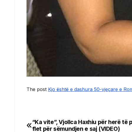
The post
Kjo është e dashura 50-vjeçare e Ro
“Ka vite”, Vjollca Haxhiu për herë të 
Post
flet për sëmundjen e saj (VIDEO)