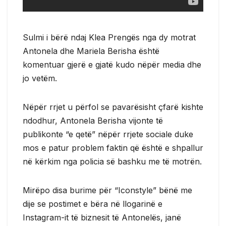
Sulmi i bërë ndaj Klea Prengës nga dy motrat
Antonela dhe Mariela Berisha është
komentuar gjerë e gjatë kudo nëpër media dhe
jo vetëm.
Nëpër rrjet u përfol se pavarësisht çfarë kishte
ndodhur, Antonela Berisha vijonte të
publikonte “e qetë” nëpër rrjete sociale duke
mos e patur problem faktin që është e shpallur
në kërkim nga policia së bashku me të motrën.
Mirëpo disa burime për “Iconstyle” bënë me
dije se postimet e bëra në llogarinë e
Instagram-it të biznesit të Antonelës, janë