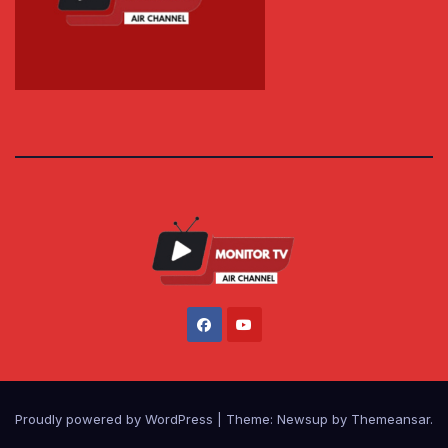
Proudly powered by WordPress
|
Theme: Newsup by
Themeansar
.