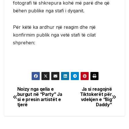
fotografi të shkrepura kohë më parë dhe që
bëhen publike nga stafi i dyqanit.
Për këtë ka ardhur një reagim dhe një
konfirmim publik nga vetë stafi të cilat
shprehen:
Noizy nga qelia e
Ja si reagojnë
Post
burgut në “Party” Ja
Tiktokerët për
si e presin artistët e
vdekjen e “Big
navigation
tjerë
Daddy”