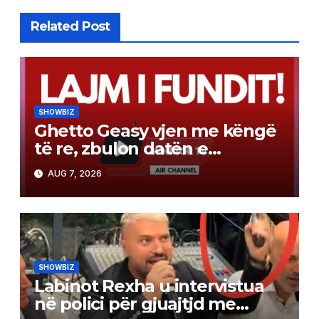
Related Post
SHOWBIZ
Ghetto Geasy vjen me këngë
të re, zbulon datën e
publikimit (Video)
AUG 7, 2026
SHOWBIZ
Labinot Rexha u intervistua
në polici për gjuajtjd me