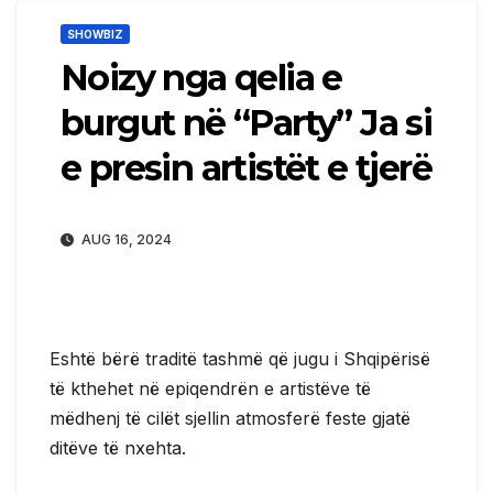
SHOWBIZ
Noizy nga qelia e
burgut në “Party” Ja si
e presin artistët e tjerë
AUG 16, 2024
Eshtë bërë traditë tashmë që jugu i Shqipërisë
të kthehet në epiqendrën e artistëve të
mëdhenj të cilët sjellin atmosferë feste gjatë
ditëve të nxehta.