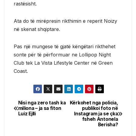
rastësisht.
Ata do të mirëpresin rikthimin e reperit Noizy
në skenat shqiptare.
Pas një mungese të gjatë këngëtari rikthehet
sonte për të përformuar ne Lollipop Night
Club tek La Vista Lifestyle Center në Green
Coast.
Nisi nga zero tash ka
Kërkohet nga policia,
Post
miliona – ja sa fiton
publikoi foto në
Luiz Ejlli
Instagram ja se çka
navigation
fsheh Antonela
Berisha?