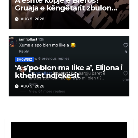
A është kopje e Bleros?
Gruaja e këngëtarit zbulon
pak nga portreti i të birit
AUG 5, 2026
SHOWBIZ
‘A s’po blen ma like a’, Elijona i
kthehet ndjekësit
AUG 5, 2026