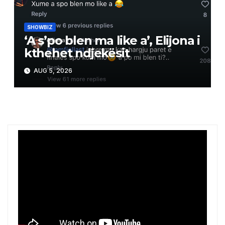
SHOWBIZ
‘A s’po blen ma like a’, Elijona i
kthehet ndjekësit
AUG 5, 2026