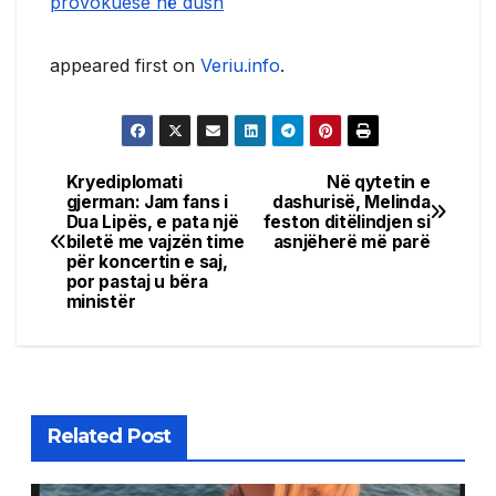
provokuese në dush
appeared first on
Veriu.info
.
Kryediplomati
Në qytetin e
Post
gjerman: Jam fans i
dashurisë, Melinda
Dua Lipës, e pata një
feston ditëlindjen si
navigation
biletë me vajzën time
asnjëherë më parë
për koncertin e saj,
por pastaj u bëra
ministër
Related Post