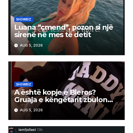
SHOWBIZ
Luana “çmend”, pozon si një
sirenë në mes të detit
AUG 5, 2026
SHOWBIZ
A është kopje e Bleros?
Gruaja e këngëtarit zbulon
pak nga portreti i të birit
AUG 5, 2026