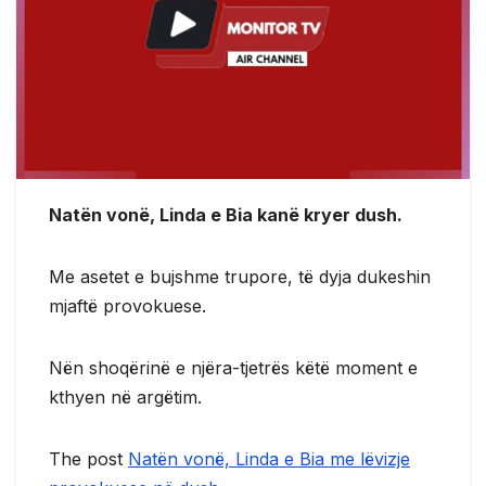
Natën vonë, Linda e Bia kanë kryer dush.
Me asetet e bujshme trupore, të dyja dukeshin
mjaftë provokuese.
Nën shoqërinë e njëra-tjetrës këtë moment e
kthyen në argëtim.
The post
Natën vonë, Linda e Bia me lëvizje