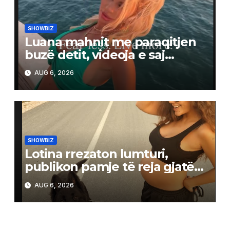
SHOWBIZ
Luana mahnit me paraqitjen
buzë detit, videoja e saj
tërheq vëmendjen në rrjet
AUG 6, 2026
SHOWBIZ
Lotina rrezaton lumturi,
publikon pamje të reja gjatë
shtatzënisë
AUG 6, 2026