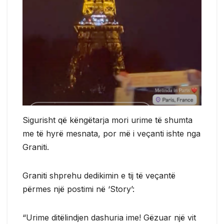
Sigurisht që këngëtarja mori urime të shumta
me të hyrë mesnata, por më i veçanti ishte nga
Graniti.
Graniti shprehu dedikimin e tij të veçantë
përmes një postimi në ‘Story’:
“Urime ditëlindjen dashuria ime! Gëzuar një vit