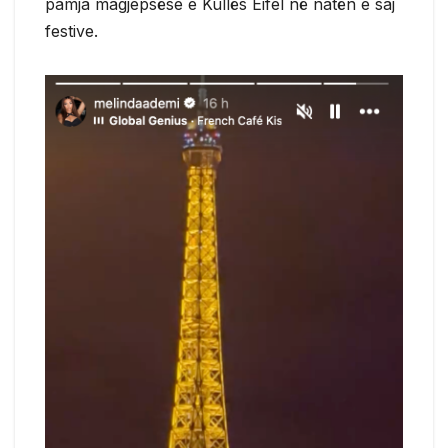
pamja magjepsëse e Kullës Eifel në natën e saj
festive.