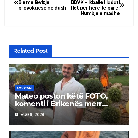
Post
Bia me lëvizje
BBVK – Ikballe Huduti
provokuese në dush
flet për herë të parë:
navigation
Humbje e madhe
Related Post
SHOWBIZ
Mateo poston këtë FOTO,
komenti i Brikenës merr
gjithë vëmendjen
AUG 6, 2026