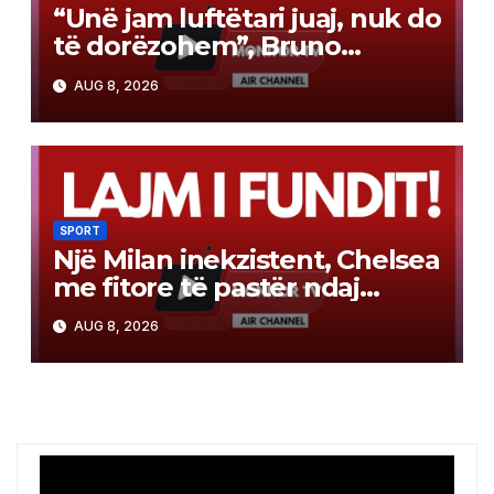
“Unë jam luftëtari juaj, nuk do
të dorëzohem”, Bruno
Guimaraes prezantohet
AUG 8, 2026
zyrtarisht tek Arsenal dhe e
nis me premtime të mëdha
SPORT
Një Milan inekzistent, Chelsea
me fitore të pastër ndaj
kuqezinjve (video)
AUG 8, 2026