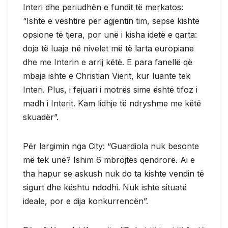
Interi dhe periudhën e fundit të merkatos:
“Ishte e vështirë për agjentin tim, sepse kishte
opsione të tjera, por unë i kisha idetë e qarta:
doja të luaja në nivelet më të larta europiane
dhe me Interin e arrij këtë. E para fanellë që
mbaja ishte e Christian Vierit, kur luante tek
Interi. Plus, i fejuari i motrës sime është tifoz i
madh i Interit. Kam lidhje të ndryshme me këtë
skuadër”.
Për largimin nga City: “Guardiola nuk besonte
më tek unë? Ishim 6 mbrojtës qendrorë. Ai e
tha hapur se askush nuk do ta kishte vendin të
sigurt dhe kështu ndodhi. Nuk ishte situatë
ideale, por e dija konkurrencën”.