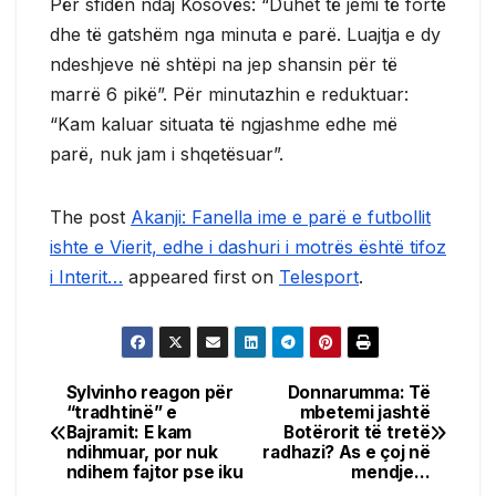
Për sfidën ndaj Kosovës: “Duhet të jemi të fortë
dhe të gatshëm nga minuta e parë. Luajtja e dy
ndeshjeve në shtëpi na jep shansin për të
marrë 6 pikë”. Për minutazhin e reduktuar:
“Kam kaluar situata të ngjashme edhe më
parë, nuk jam i shqetësuar”.
The post
Akanji: Fanella ime e parë e futbollit
ishte e Vierit, edhe i dashuri i motrës është tifoz
i Interit…
appeared first on
Telesport
.
Sylvinho reagon për
Donnarumma: Të
Post
“tradhtinë” e
mbetemi jashtë
Bajramit: E kam
Botërorit të tretë
navigation
ndihmuar, por nuk
radhazi? As e çoj në
ndihem fajtor pse iku
mendje…