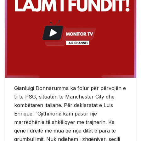
Gianluigi Donnarumma ka folur për përvojën e
tij te PSG, situatën te Manchester City dhe
kombëtaren italiane. Për deklaratat e Luis
Enrique: “Gjithmonë kam pasur një
marrëdhënie të shkëlqyer me trajnerin. Ka
qenë i drejtë me mua që nga ditët e para të
grumbullimit. Nuk ndjehem i zhgënjyer, secili