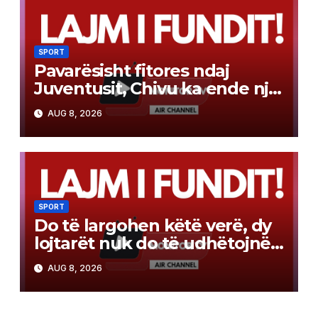
SPORT
Pavarësisht fitores ndaj
Juventusit, Chivu ka ende një
“merak”: Nuk jemi gati…
AUG 8, 2026
SPORT
Do të largohen këtë verë, dy
lojtarët nuk do të udhëtojnë
me Barcelonën për
AUG 8, 2026
miqësoren e sotme në Itali