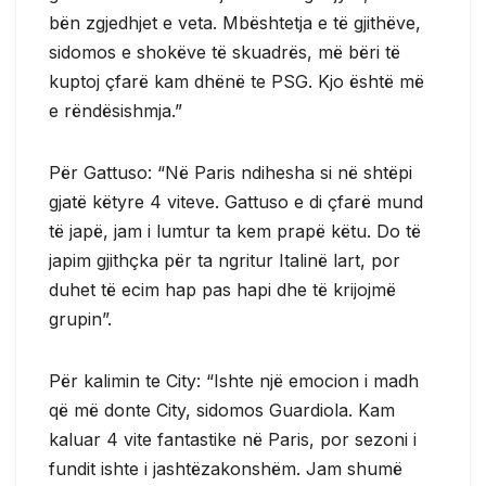
bën zgjedhjet e veta. Mbështetja e të gjithëve,
sidomos e shokëve të skuadrës, më bëri të
kuptoj çfarë kam dhënë te PSG. Kjo është më
e rëndësishmja.”
Për Gattuso: “Në Paris ndihesha si në shtëpi
gjatë këtyre 4 viteve. Gattuso e di çfarë mund
të japë, jam i lumtur ta kem prapë këtu. Do të
japim gjithçka për ta ngritur Italinë lart, por
duhet të ecim hap pas hapi dhe të krijojmë
grupin”.
Për kalimin te City: “Ishte një emocion i madh
që më donte City, sidomos Guardiola. Kam
kaluar 4 vite fantastike në Paris, por sezoni i
fundit ishte i jashtëzakonshëm. Jam shumë