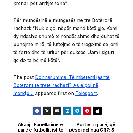
krenar për arritjet tona”.
Për mundësinë e mungesës në tre Botërorë
radhazi: “Nuk e çoj nëpër mend këtë gjë. Kemi
dy ndeshje shumë të rëndësishme dhe duhet të
punojmë mirë, të luftojmë e të tregojmë se jemi
të fortë dhe të uritur për sukses. Jam i sigurt
që do ta bëjmë këtë”.
The post
Donnarumma: Të mbetemi jashtë
Botërorit të tretë radhazi? As e çoj në
mendje…
appeared first on
Telesport
.
Akanji: Fanella ime e
Portieri i parë, që
Post
parë e futbollit ishte
pësoi gol nga CR7: Si