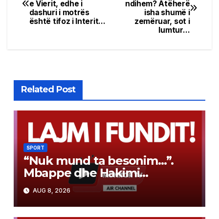
e Vierit, edhe i
ndihem? Atëherë
navigation
dashuri i motrës
isha shumë i
është tifoz i Interit…
zemëruar, sot i
lumtur…
Related Post
SPORT
“Nuk mund ta besonim…”.
Mbappe dhe Hakimi
surprizojnë ekipin e
AUG 8, 2026
kategorisë së tretë duke iu
bashkuar në stërvitje