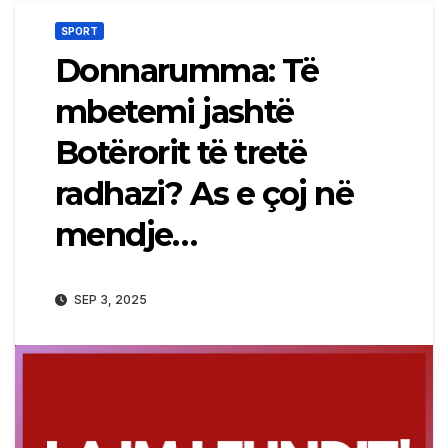
SPORT
Donnarumma: Të
mbetemi jashtë
Botërorit të tretë
radhazi? As e çoj në
mendje…
SEP 3, 2025