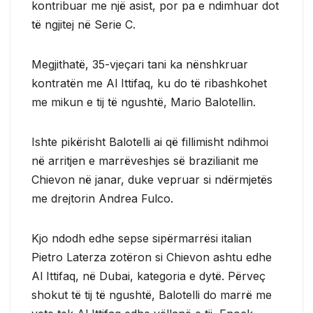
kontribuar me një asist, por pa e ndimhuar dot
të ngjitej në Serie C.
Megjithatë, 35-vjeçari tani ka nënshkruar
kontratën me Al Ittifaq, ku do të ribashkohet
me mikun e tij të ngushtë, Mario Balotellin.
Ishte pikërisht Balotelli ai që fillimisht ndihmoi
në arritjen e marrëveshjes së brazilianit me
Chievon në janar, duke vepruar si ndërmjetës
me drejtorin Andrea Fulco.
Kjo ndodh edhe sepse sipërmarrësi italian
Pietro Laterza zotëron si Chievon ashtu edhe
Al Ittifaq, në Dubai, kategoria e dytë. Përveç
shokut të tij të ngushtë, Balotelli do marrë me