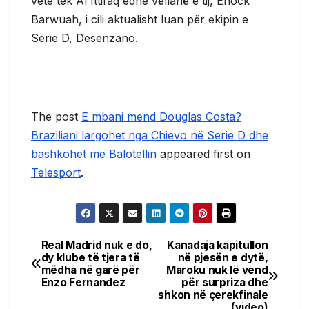
vete tek Al Ittifaq edhe vëllanë e tij, Enock
Barwuah, i cili aktualisht luan për ekipin e
Serie D, Desenzano.
The post
E mbani mend Douglas Costa?
Braziliani largohet nga Chievo në Serie D dhe
bashkohet me Balotellin
appeared first on
Telesport
.
Real Madrid nuk e do,
Kanadaja kapitullon
Post
dy klube të tjera të
në pjesën e dytë,
mëdha në garë për
Maroku nuk lë vend
navigation
Enzo Fernandez
për surpriza dhe
shkon në çerekfinale
(video)