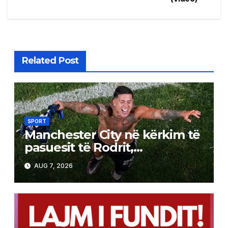
Related Post
SPORT
Manchester City në kërkim të
pasuesit të Rodrit,
argjentinasi është objektivi
AUG 7, 2026
kryesor