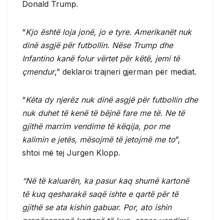
Donald Trump.
“
Kjo është loja jonë, jo e tyre. Amerikanët nuk
dinë asgjë për futbollin. Nëse Trump dhe
Infantino kanë folur vërtet për këtë, jemi të
çmendur
,” deklaroi trajneri gjerman për mediat.
“
Këta dy njerëz nuk dinë asgjë për futbollin dhe
nuk duhet të kenë të bëjnë fare me të. Ne të
gjithë marrim vendime të këqija, por me
kalimin e jetës, mësojmë të jetojmë me to
”,
shtoi më tej Jurgen Klopp.
“Në të kaluarën, ka pasur kaq shumë kartonë
të kuq qesharakë saqë ishte e qartë për të
gjithë se ata kishin gabuar. Por, ato ishin