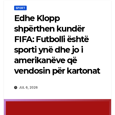
SPORT
Edhe Klopp
shpërthen kundër
FIFA: Futbolli është
sporti ynë dhe jo i
amerikanëve që
vendosin për kartonat
JUL 6, 2026