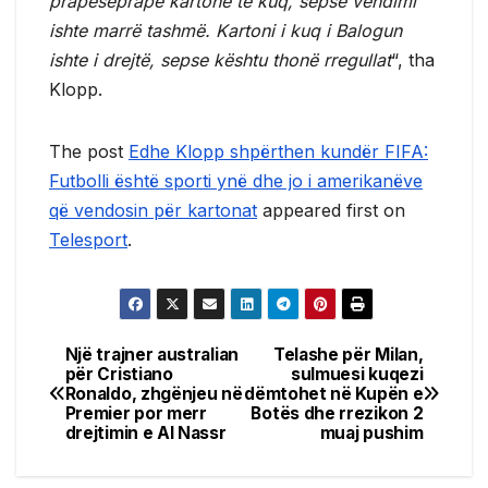
prapëseprapë kartonë të kuq, sepse vendimi
ishte marrë tashmë. Kartoni i kuq i Balogun
ishte i drejtë, sepse kështu thonë rregullat
“, tha
Klopp.
The post
Edhe Klopp shpërthen kundër FIFA:
Futbolli është sporti ynë dhe jo i amerikanëve
që vendosin për kartonat
appeared first on
Telesport
.
Një trajner australian
Telashe për Milan,
Post
për Cristiano
sulmuesi kuqezi
Ronaldo, zhgënjeu në
dëmtohet në Kupën e
navigation
Premier por merr
Botës dhe rrezikon 2
drejtimin e Al Nassr
muaj pushim