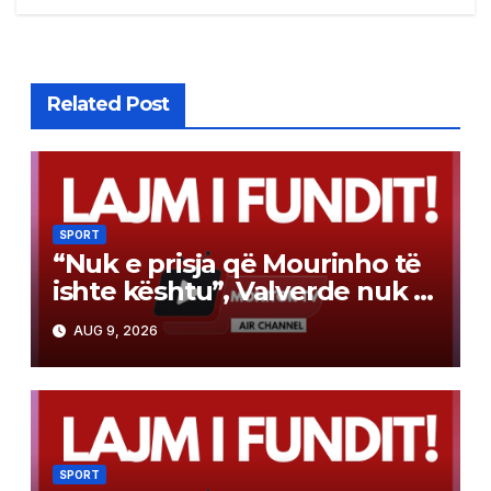
Related Post
SPORT
“Nuk e prisja që Mourinho të
ishte kështu”, Valverde nuk e
fsheh dot të vërtetën
AUG 9, 2026
SPORT