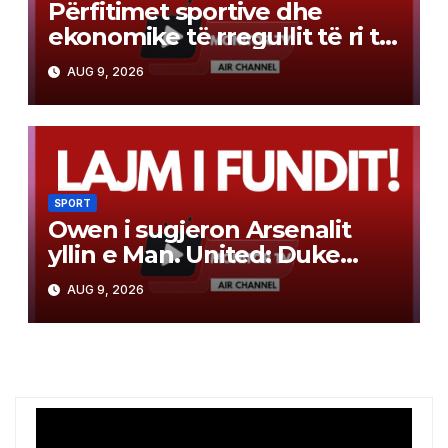
Përfitimet sportive dhe
ekonomike të rregullit të ri të
miratuar nga FSHF për
AUG 9, 2026
sezonin e ardhshëm
SPORT
Owen i sugjeron Arsenalit
yllin e Man. United: Duke
lojtari i përsosur për ata
AUG 9, 2026