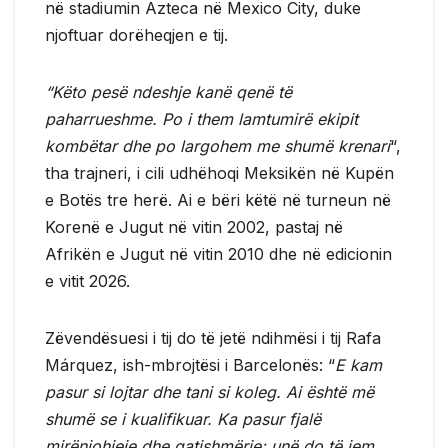
në stadiumin Azteca në Mexico City, duke
njoftuar dorëheqjen e tij.
“Këto pesë ndeshje kanë qenë të
paharrueshme. Po i them lamtumirë ekipit
kombëtar dhe po largohem me shumë krenari
“,
tha trajneri, i cili udhëhoqi Meksikën në Kupën
e Botës tre herë. Ai e bëri këtë në turneun në
Korenë e Jugut në vitin 2002, pastaj në
Afrikën e Jugut në vitin 2010 dhe në edicionin
e vitit 2026.
Zëvendësuesi i tij do të jetë ndihmësi i tij Rafa
Márquez, ish-mbrojtësi i Barcelonës: “
E kam
pasur si lojtar dhe tani si koleg. Ai është më
shumë se i kualifikuar. Ka pasur fjalë
mirënjohjeje dhe gatishmërie; unë do të jem