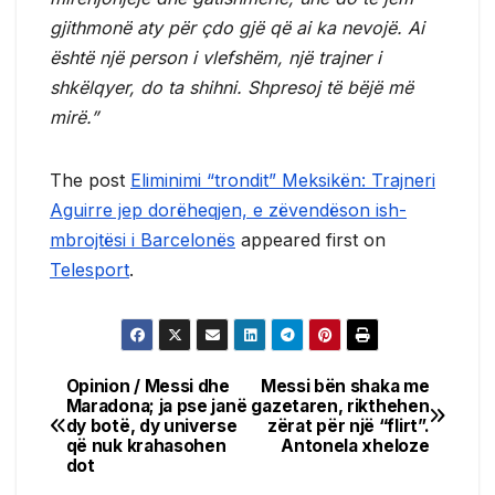
gjithmonë aty për çdo gjë që ai ka nevojë. Ai
është një person i vlefshëm, një trajner i
shkëlqyer, do ta shihni. Shpresoj të bëjë më
mirë.”
The post
Eliminimi “trondit” Meksikën: Trajneri
Aguirre jep dorëheqjen, e zëvendëson ish-
mbrojtësi i Barcelonës
appeared first on
Telesport
.
Opinion / Messi dhe
Messi bën shaka me
Post
Maradona; ja pse janë
gazetaren, rikthehen
dy botë, dy universe
zërat për një “flirt”.
navigation
që nuk krahasohen
Antonela xheloze
dot