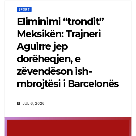
SPORT
Eliminimi “trondit”
Meksikën: Trajneri
Aguirre jep
dorëheqjen, e
zëvendëson ish-
mbrojtësi i Barcelonës
JUL 6, 2026