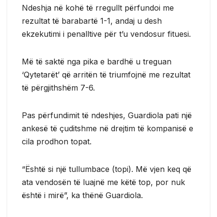
Ndeshja në kohë të rregullt përfundoi me
rezultat të barabartë 1-1, andaj u desh
ekzekutimi i penalltive për t’u vendosur fituesi.
Më të saktë nga pika e bardhë u treguan
‘Qytetarët’ që arritën të triumfojnë me rezultat
të përgjithshëm 7-6.
Pas përfundimit të ndeshjes, Guardiola pati një
ankesë të çuditshme në drejtim të kompanisë e
cila prodhon topat.
“Është si një tullumbace (topi). Më vjen keq që
ata vendosën të luajnë me këtë top, por nuk
është i mirë”, ka thënë Guardiola.