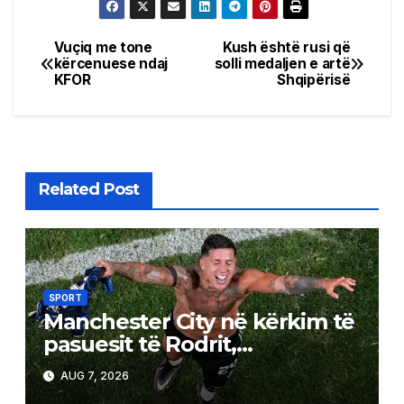
Vuçiq me tone
Kush është rusi që
Post
kërcenuese ndaj
solli medaljen e artë
KFOR
Shqipërisë
navigation
Related Post
SPORT
Manchester City në kërkim të
pasuesit të Rodrit,
argjentinasi është objektivi
AUG 7, 2026
kryesor