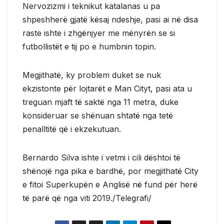
Nervozizmi i teknikut katalanas u pa
shpeshherë gjatë kësaj ndeshje, pasi ai në disa
raste ishte i zhgënjyer me mënyrën se si
futbollistët e tij po e humbnin topin.
Megjithatë, ky problem duket se nuk
ekzistonte për lojtarët e Man Cityt, pasi ata u
treguan mjaft të saktë nga 11 metra, duke
konsideruar se shënuan shtatë nga tetë
penalltitë që i ekzekutuan.
Bernardo Silva ishte i vetmi i cili dështoi të
shënojë nga pika e bardhë, por megjithatë City
e fitoi Superkupën e Anglisë në fund për herë
të parë që nga viti 2019./Telegrafi/