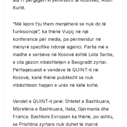
Kurtit.
“Më lejoni t’ju them menjëherë se nuk do të
funksionojë”, ka thënë Vuçiç në një
konferencë për media, pa përmendur në
mënyrë specifike ndonjë agjenci. Partia më e
madhe e serbëve në Kosovë është Lista Serbe,
e cila gëzon mbështetjen e Beogradit zyrtar.
Përfaqësuesit e vendeve të QUINT-it në
Kosovë, kanë thënë publikisht se nuk
mbështesin hapjen e urës në këtë kohë.
Vendet e QUINT-it janë: Shtetet e Bashkuara,
Mbretëria e Bashkuara, Italia, Gjermania dhe
Franca. Bashkimi Evropian ka thënë, po ashtu,
se Prishtina zyrtare nuk duhet të marrë