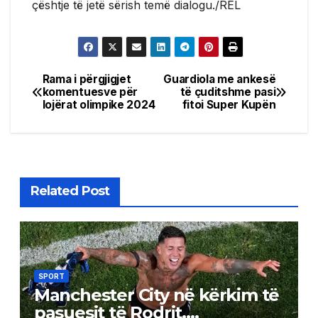
çështje të jetë sërish temë dialogu./REL
Rama i përgjigjet
Guardiola me ankesë
Post
komentuesve për
të çuditshme pasi
lojërat olimpike 2024
fitoi Super Kupën
navigation
Related Post
SPORT
Manchester City në kërkim të
pasuesit të Rodrit,