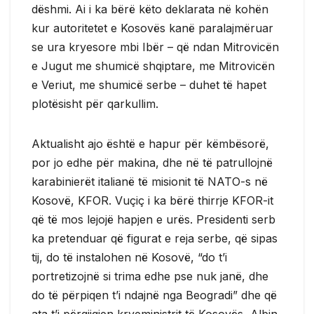
dëshmi. Ai i ka bërë këto deklarata në kohën
kur autoritetet e Kosovës kanë paralajmëruar
se ura kryesore mbi Ibër – që ndan Mitrovicën
e Jugut me shumicë shqiptare, me Mitrovicën
e Veriut, me shumicë serbe – duhet të hapet
plotësisht për qarkullim.
Aktualisht ajo është e hapur për këmbësorë,
por jo edhe për makina, dhe në të patrullojnë
karabinierët italianë të misionit të NATO-s në
Kosovë, KFOR. Vuçiç i ka bërë thirrje KFOR-it
që të mos lejojë hapjen e urës. Presidenti serb
ka pretenduar që figurat e reja serbe, që sipas
tij, do të instalohen në Kosovë, “do t’i
portretizojnë si trima edhe pse nuk janë, dhe
do të përpiqen t’i ndajnë nga Beogradi” dhe që
ata t’i përgjigjen kryeministrit të Kosovës, Albin