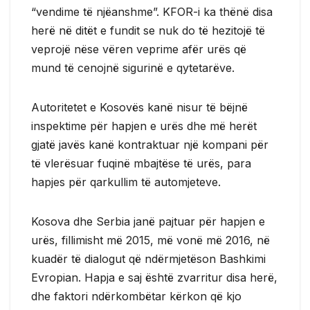
“vendime të njëanshme”. KFOR-i ka thënë disa
herë në ditët e fundit se nuk do të hezitojë të
veprojë nëse vëren veprime afër urës që
mund të cenojnë sigurinë e qytetarëve.
Autoritetet e Kosovës kanë nisur të bëjnë
inspektime për hapjen e urës dhe më herët
gjatë javës kanë kontraktuar një kompani për
të vlerësuar fuqinë mbajtëse të urës, para
hapjes për qarkullim të automjeteve.
Kosova dhe Serbia janë pajtuar për hapjen e
urës, fillimisht më 2015, më vonë më 2016, në
kuadër të dialogut që ndërmjetëson Bashkimi
Evropian. Hapja e saj është zvarritur disa herë,
dhe faktori ndërkombëtar kërkon që kjo