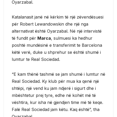
Oyarzabal.
Katalanasit janë në kërkim të një zëvendësuesi
për Robert Lewandowskin dhe një nga
alternativat është Oyarzabal. Në një intervistë
të fundit për
Marca
, sulmuesi ka hedhur
poshtë mundësinë e transferimit te Barcelona
këtë verë, duke u shprehur se është shumë i
lumtur te Real Sociedad.
“E kam thënë tashmë se jam shumë i lumtur në
Real Sociedad. Ky klub për mua ka qenë një
shtëpi, një vend ku jam ndjerë i sigurt dhe i
mbështetur prej tyre, edhe në kohët më të
vështira, kur isha në gjendjen time më të keqe.
Falë Real Sociedad jam këtu. Kaq është”, tha
Oyarzabal.