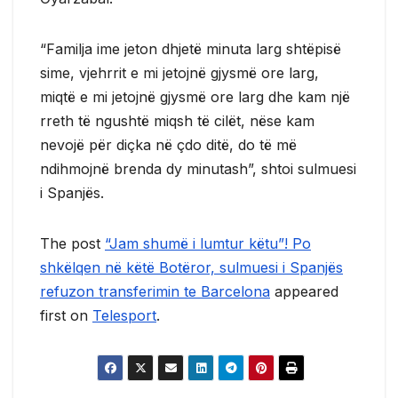
“Familja ime jeton dhjetë minuta larg shtëpisë
sime, vjehrrit e mi jetojnë gjysmë ore larg,
miqtë e mi jetojnë gjysmë ore larg dhe kam një
rreth të ngushtë miqsh të cilët, nëse kam
nevojë për diçka në çdo ditë, do të më
ndihmojnë brenda dy minutash”, shtoi sulmuesi
i Spanjës.
The post
“Jam shumë i lumtur këtu”! Po
shkëlqen në këtë Botëror, sulmuesi i Spanjës
refuzon transferimin te Barcelona
appeared
first on
Telesport
.