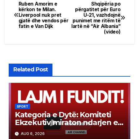
Ruben Amorim e
Shqipëria po
Post
kërkon te Milan.
përgatitet për Euro
Liverpool nuk pret
U-21, vazhdojnë
navigation
gjatë dhe vendos për
punimet me ritëm të
fatin e Van Dijk
lartë në “Air Albania”
(video)
Related Post
SPORT
Kategoria e Dytë: Komiteti
Ekzekutiv miraton ndarjen e
grupeve
AUG 6, 2026