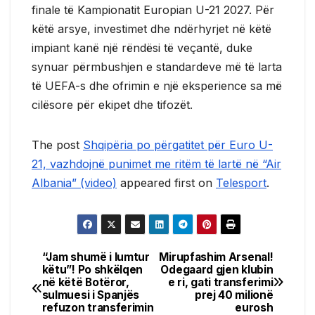
finale të Kampionatit Europian U-21 2027. Për
këtë arsye, investimet dhe ndërhyrjet në këtë
impiant kanë një rëndësi të veçantë, duke
synuar përmbushjen e standardeve më të larta
të UEFA-s dhe ofrimin e një eksperience sa më
cilësore për ekipet dhe tifozët.
The post
Shqipëria po përgatitet për Euro U-
21, vazhdojnë punimet me ritëm të lartë në “Air
Albania” (video)
appeared first on
Telesport
.
“Jam shumë i lumtur
Mirupfashim Arsenal!
Post
këtu”! Po shkëlqen
Odegaard gjen klubin
në këtë Botëror,
e ri, gati transferimi
navigation
sulmuesi i Spanjës
prej 40 milionë
refuzon transferimin
eurosh