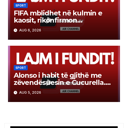
SPORT
FIFA mblidhet në kulmin e
kaosit, rikonfirmon
mbështetjen e plotë për
AUG 6, 2026
Infantinon
SPORT
Alonso i habit të gjithë me
zëvendësuesin e Cucurella.
Vjen nga La Liga dhe do të
AUG 5, 2026
kushtojë vetëm 19 milionë
euro