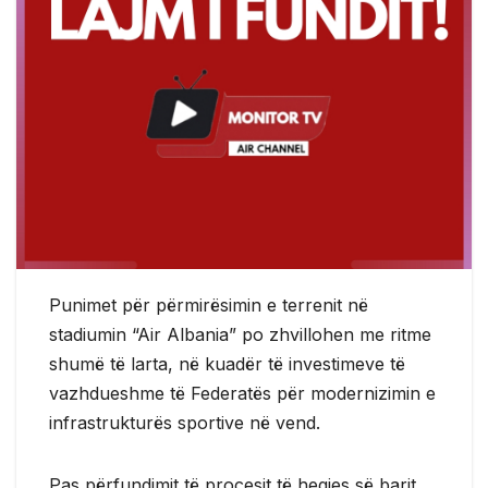
Punimet për përmirësimin e terrenit në
stadiumin “Air Albania” po zhvillohen me ritme
shumë të larta, në kuadër të investimeve të
vazhdueshme të Federatës për modernizimin e
infrastrukturës sportive në vend.
Pas përfundimit të procesit të heqjes së barit