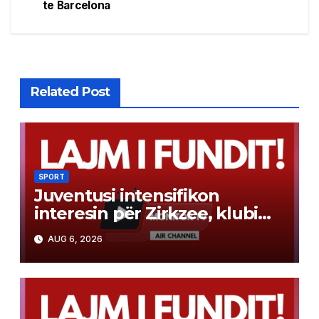
te Barcelona
Related Post
SPORT
Juventusi intensifikon
interesin për Zirkzee, klubi
anglez hap rrugën për
AUG 6, 2026
huazimin e tij