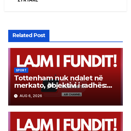
Related Post
SPORT
Tottenham nuk ndalet në
merkato, objektivi i radhës:
sulmuesi 60 milionë euro i
AUG 6, 2026
Liverpool-it