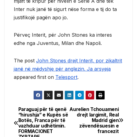
mjaft të kripur për nivelin e Serie A dhe tek
Inter nuk janë të sigurt nëse forma e tij do ta
justifikojë pagën apo jo.
Përveç Interit, për John Stones ka interes
edhe nga Juventus, Milan dhe Napoli.
The post
John Stones drejt Interit, por zikaltrit
janë në mëdyshje për anglezin. Ja arsyeja
appeared first on
Telesport
.
Paraguaj për të qenë
Aurelien Tchouameni
Post
“hirushja” e Kupës së
drejt largimit, Real
Botës, Franca për të
Madrid gjen
navigation
vazhduar udhëtimin.
zëvendësuesin e
FORMACIONET
francezit
ZYRTARE