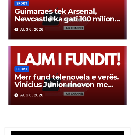
SPORT
Guimaraes tek Arsenal,
Newcastle ka gati 100 milionë
euro për yllin e Bundesligës
AUG 6, 2026
SPORT
Merr fund telenovela e verës.
Vinicius Junior rinovon me
Real Madridin. Ja njoftimi
AUG 6, 2026
zyrtar