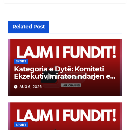
Related Post
SPORT
Kategoria e Dytë: Komiteti
Ekzekutiv miraton ndarjen e
grupeve
AUG 6, 2026
SPORT