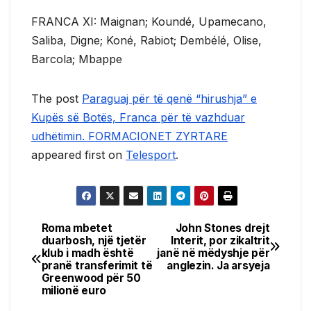
FRANCA XI: Maignan; Koundé, Upamecano,
Saliba, Digne; Koné, Rabiot; Dembélé, Olise,
Barcola; Mbappe
The post
Paraguaj për të qenë “hirushja” e
Kupës së Botës, Franca për të vazhduar
udhëtimin. FORMACIONET ZYRTARE
appeared first on
Telesport
.
Roma mbetet
John Stones drejt
Post
duarbosh, një tjetër
Interit, por zikaltrit
klub i madh është
janë në mëdyshje për
navigation
pranë transferimit të
anglezin. Ja arsyeja
Greenwood për 50
milionë euro