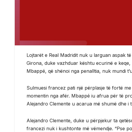
Lojtarët e Real Madridit nuk u larguan aspak të
Girona, duke vazhduar kështu ecurinë e keqe, q
Mbappé, që shënoi nga penalltia, nuk mundi t’u 
Sulmuesi francez pati një përplasje të fortë me
momentin nga afër. Mbappé iu afrua për të protes
Alejandro Clemente u acarua më shumë dhe i tha
Alejandro Clemente, duke u përpjekur ta qetës
francezi nuk i kushtonte më vëmendje. “Pse po s