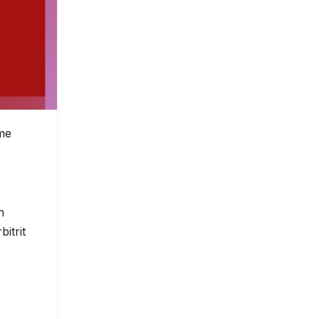
 me
n
itrit
r