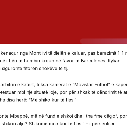
 kënaqur nga Montilivi të dielën e kaluar, pas barazimit 1-1
ë i bëri të humbin kreun në favor të Barcelonës. Kylian
siguronte fitoren shokëve të tij.
 arbitrin e katërt, teksa kamerat e “Movistar Fútbol” e kapë
tuar mbi një situatë loje, por për shkak të qëndrimit të arb
 disa herë: “Më shiko kur të flas!”
onte Mbappé, më në fund e shikoi dhe i tha “më dëgjo”, po
hikon atje? Shikomë mua kur të flas!” – i përsëriti ai.