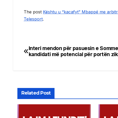
The post
Kështu u “kacafyt” Mbappé me arbitri
Telesport
.
Interi mendon për pasuesin e Sommer
Post
kandidati më potencial për portën zik
navigation
Related Post