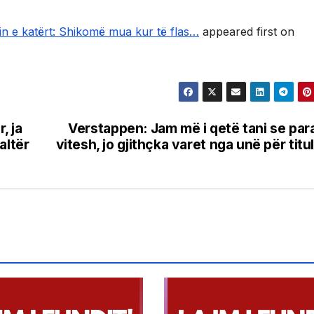
n e katërt: Shikomë mua kur të flas…
appeared first on
, ja
Verstappen: Jam më i qetë tani se par
altër
vitesh, jo gjithçka varet nga unë për titul