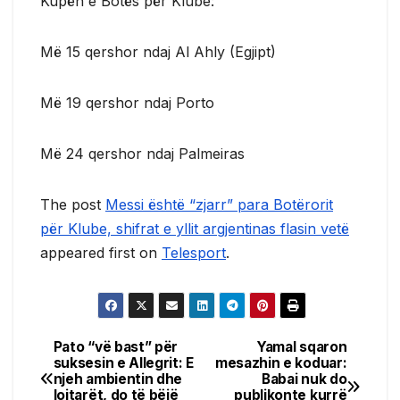
Kupën e Botës për Klube:
Më 15 qershor ndaj Al Ahly (Egjipt)
Më 19 qershor ndaj Porto
Më 24 qershor ndaj Palmeiras
The post
Messi është “zjarr” para Botërorit
për Klube, shifrat e yllit argjentinas flasin vetë
appeared first on
Telesport
.
Pato “vë bast” për
Yamal sqaron
Post
suksesin e Allegrit: E
mesazhin e koduar:
njeh ambientin dhe
Babai nuk do
navigation
lojtarët, do të bëjë
publikonte kurrë