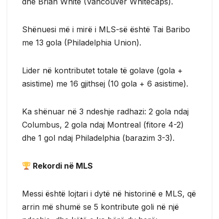
dhe Brian White (Vancouver Whitecaps).
Shënuesi më i mirë i MLS-së është Tai Baribo
me 13 gola (Philadelphia Union).
Lider në kontributet totale të golave (gola +
asistime) me 16 gjithsej (10 gola + 6 asistime).
Ka shënuar në 3 ndeshje radhazi: 2 gola ndaj
Columbus, 2 gola ndaj Montreal (fitore 4-2)
dhe 1 gol ndaj Philadelphia (barazim 3-3).
Rekordi në MLS
Messi është lojtari i dytë në historinë e MLS, që
arrin më shumë se 5 kontribute goli në një