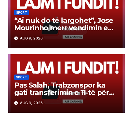
SPORT
“Ai nuk do të largohet”, Jose
Mourinho merr vendimin e
rëndësishëm te Real Madrid
AUG 9, 2026
SPORT
Pas Salah, Trabzonspor ka
gati transferimin e 11-të për
këtë verë dhe është sërish
AUG 9, 2026
një emër “big”