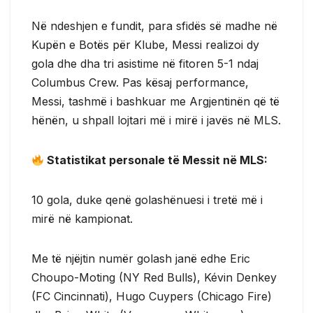
Në ndeshjen e fundit, para sfidës së madhe në
Kupën e Botës për Klube, Messi realizoi dy
gola dhe dha tri asistime në fitoren 5-1 ndaj
Columbus Crew. Pas kësaj performance,
Messi, tashmë i bashkuar me Argjentinën që të
hënën, u shpall lojtari më i mirë i javës në MLS.
Statistikat personale të Messit në MLS:
10 gola, duke qenë golashënuesi i tretë më i
mirë në kampionat.
Me të njëjtin numër golash janë edhe Eric
Choupo-Moting (NY Red Bulls), Kévin Denkey
(FC Cincinnati), Hugo Cuypers (Chicago Fire)