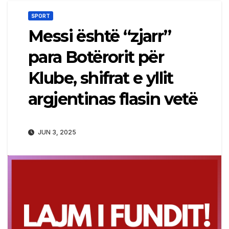
SPORT
Messi është “zjarr”
para Botërorit për
Klube, shifrat e yllit
argjentinas flasin vetë
JUN 3, 2025