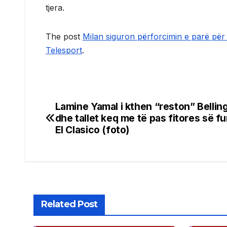
tjera.
The post
Milan siguron përforcimin e parë për 
Telesport
.
Lamine Yamal i kthen “reston” Bellin
Post
dhe tallet keq me të pas fitores së fu
navigation
El Clasico (foto)
Related Post