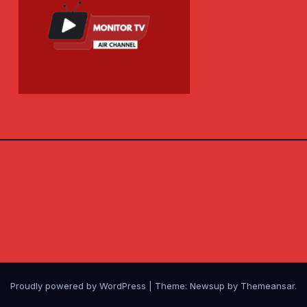
Proudly powered by WordPress
|
Theme: Newsup by
Themeansar
.