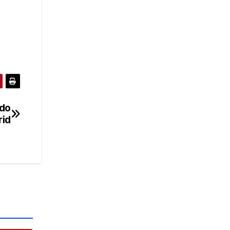
 do
rid