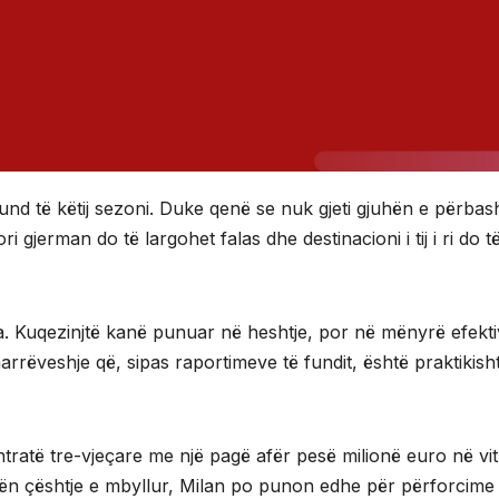
und të këtij sezoni. Duke qenë se nuk gjeti gjuhën e përbas
jerman do të largohet falas dhe destinacioni i tij i ri do të
a. Kuqezinjtë kanë punuar në heshtje, por në mënyrë efekt
marrëveshje që, sipas raportimeve të fundit, është praktikish
tratë tre-vjeçare me një pagë afër pesë milionë euro në vit
ën çështje e mbyllur, Milan po punon edhe për përforcime 