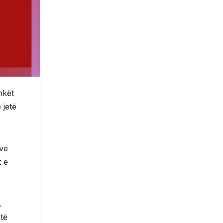
hkët
 jetë
ive
t e
.
të