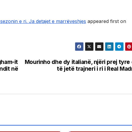
sezonin e ri. Ja detajet e marrëveshjes
appeared first on
gham-it
Mourinho dhe dy italianë, njëri prej tyre
ndit në
të jetë trajneri i ri i Real Mad