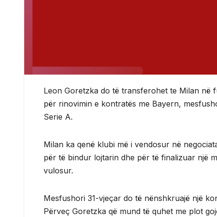
Leon Goretzka do të transferohet te Milan në f
për rinovimin e kontratës me Bayern, mesfushori g
Serie A.
Milan ka qenë klubi më i vendosur në negociat
për të bindur lojtarin dhe për të finalizuar një 
vulosur.
Mesfushori 31-vjeçar do të nënshkruajë një kon
Përveç Goretzka që mund të quhet me plot goj