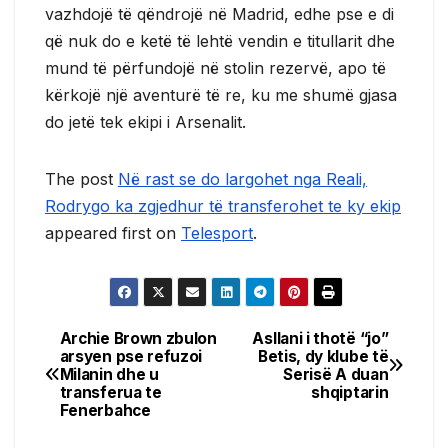
vazhdojë të qëndrojë në Madrid, edhe pse e di
që nuk do e ketë të lehtë vendin e titullarit dhe
mund të përfundojë në stolin rezervë, apo të
kërkojë një aventurë të re, ku me shumë gjasa
do jetë tek ekipi i Arsenalit.
The post
Në rast se do largohet nga Reali,
Rodrygo ka zgjedhur të transferohet te ky ekip
appeared first on
Telesport
.
Archie Brown zbulon
Asllani i thotë “jo”
Post
arsyen pse refuzoi
Betis, dy klube të
Milanin dhe u
Serisë A duan
navigation
transferua te
shqiptarin
Fenerbahce