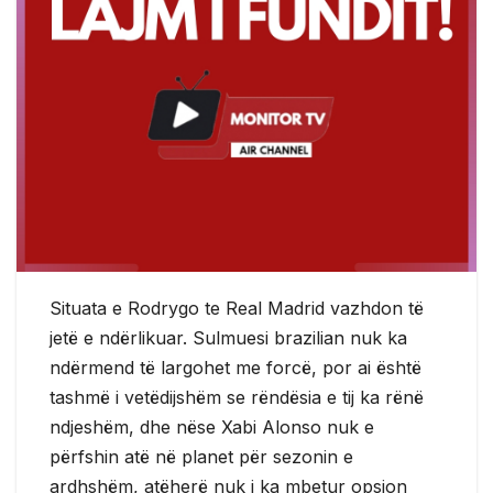
Situata e Rodrygo te Real Madrid vazhdon të
jetë e ndërlikuar. Sulmuesi brazilian nuk ka
ndërmend të largohet me forcë, por ai është
tashmë i vetëdijshëm se rëndësia e tij ka rënë
ndjeshëm, dhe nëse Xabi Alonso nuk e
përfshin atë në planet për sezonin e
ardhshëm, atëherë nuk i ka mbetur opsion