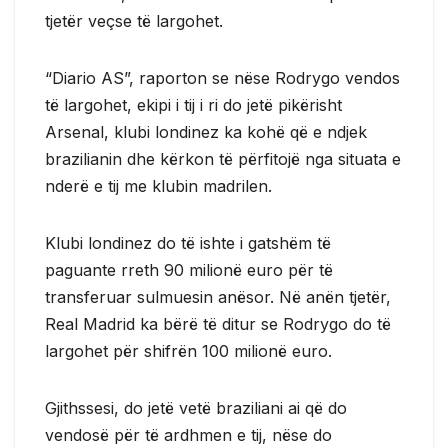
tjetër veçse të largohet.
“Diario AS”, raporton se nëse Rodrygo vendos
të largohet, ekipi i tij i ri do jetë pikërisht
Arsenal, klubi londinez ka kohë që e ndjek
brazilianin dhe kërkon të përfitojë nga situata e
nderë e tij me klubin madrilen.
Klubi londinez do të ishte i gatshëm të
paguante rreth 90 milionë euro për të
transferuar sulmuesin anësor. Në anën tjetër,
Real Madrid ka bërë të ditur se Rodrygo do të
largohet për shifrën 100 milionë euro.
Gjithssesi, do jetë vetë braziliani ai që do
vendosë për të ardhmen e tij, nëse do