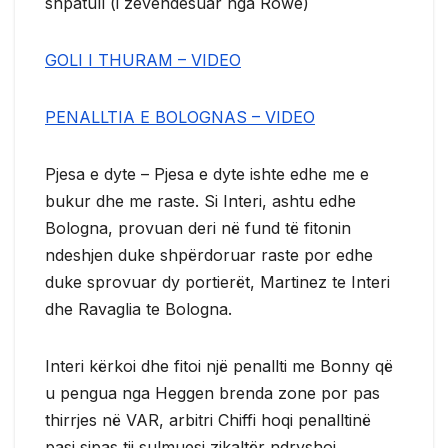
shpatull (i zevendesuar nga Rowe)
GOLI I THURAM – VIDEO
PENALLTIA E BOLOGNAS – VIDEO
Pjesa e dyte – Pjesa e dyte ishte edhe me e
bukur dhe me raste. Si Interi, ashtu edhe
Bologna, provuan deri në fund të fitonin
ndeshjen duke shpërdoruar raste por edhe
duke sprovuar dy portierët, Martinez te Interi
dhe Ravaglia te Bologna.
Interi kërkoi dhe fitoi një penallti me Bonny që
u pengua nga Heggen brenda zone por pas
thirrjes në VAR, arbitri Chiffi hoqi penalltinë
pasi sipas tij sulmuesi zikaltër ndryshoi