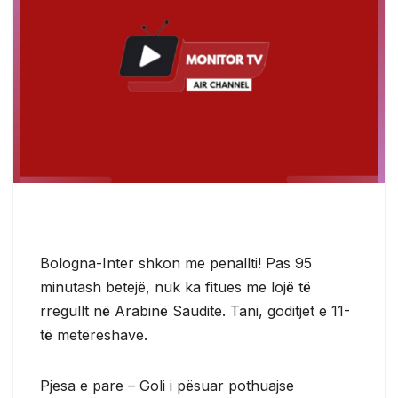
Bologna-Inter shkon me penallti! Pas 95
minutash betejë, nuk ka fitues me lojë të
rregullt në Arabinë Saudite. Tani, goditjet e 11-
të metëreshave.
Pjesa e pare – Goli i pësuar pothuajse