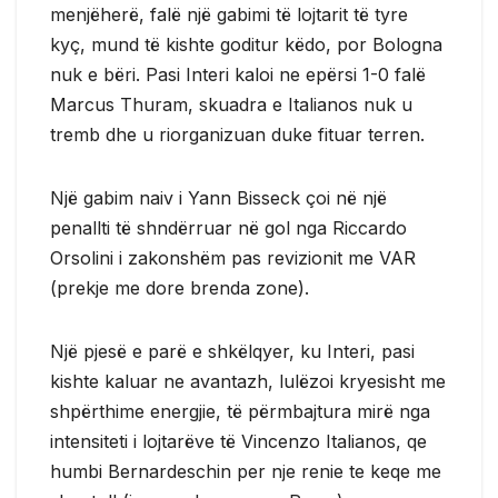
menjëherë, falë një gabimi të lojtarit të tyre
kyç, mund të kishte goditur këdo, por Bologna
nuk e bëri. Pasi Interi kaloi ne epërsi 1-0 falë
Marcus Thuram, skuadra e Italianos nuk u
tremb dhe u riorganizuan duke fituar terren.
Një gabim naiv i Yann Bisseck çoi në një
penallti të shndërruar në gol nga Riccardo
Orsolini i zakonshëm pas revizionit me VAR
(prekje me dore brenda zone).
Një pjesë e parë e shkëlqyer, ku Interi, pasi
kishte kaluar ne avantazh, lulëzoi kryesisht me
shpërthime energjie, të përmbajtura mirë nga
intensiteti i lojtarëve të Vincenzo Italianos, qe
humbi Bernardeschin per nje renie te keqe me