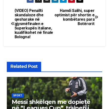
(VIDEO) Penallti
Hamdi Salihi, super
Post
skandaloze dhe
optimist për shortin e
qesharake në
kombëtares para
navigation
gjysmëfinalen e
Botërorit
Superkupës italiane,
kualifikohet në finale
Bologna!
Related Post
SPORT
Messi shkëlqen me dopietë
në “Leagues Cup”, trajneri i