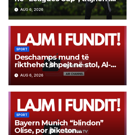
vendos nofkën e re “Picasso i
AUG 6, 2026
futbollit”
SPORT
Deschamps mund të
rikthehet shpejt në stol, Al-
Ahli tenton ish-trajnerin e
AUG 6, 2026
Francës
SPORT
Bayern Munich “blindon”
Olise, por piketon