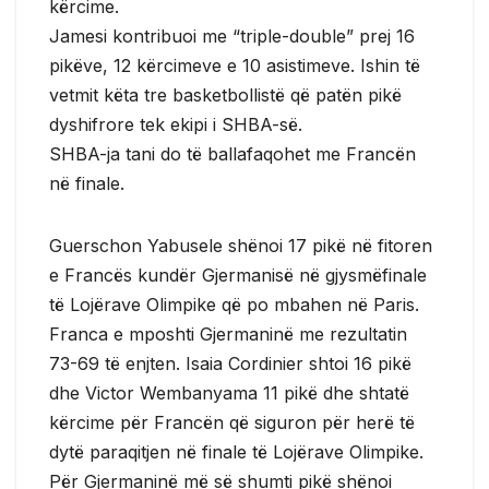
kërcime.
Jamesi kontribuoi me “triple-double” prej 16
pikëve, 12 kërcimeve e 10 asistimeve. Ishin të
vetmit këta tre basketbollistë që patën pikë
dyshifrore tek ekipi i SHBA-së.
SHBA-ja tani do të ballafaqohet me Francën
në finale.
Guerschon Yabusele shënoi 17 pikë në fitoren
e Francës kundër Gjermanisë në gjysmëfinale
të Lojërave Olimpike që po mbahen në Paris.
Franca e mposhti Gjermaninë me rezultatin
73-69 të enjten. Isaia Cordinier shtoi 16 pikë
dhe Victor Wembanyama 11 pikë dhe shtatë
kërcime për Francën që siguron për herë të
dytë paraqitjen në finale të Lojërave Olimpike.
Për Gjermaninë më së shumti pikë shënoi