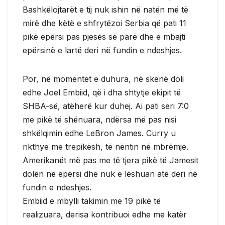
Bashkëlojtarët e tij nuk ishin në natën më të
mirë dhe këtë e shfrytëzoi Serbia që pati 11
pikë epërsi pas pjesës së parë dhe e mbajti
epërsinë e lartë deri në fundin e ndeshjes.
Por, në momentet e duhura, në skenë doli
edhe Joel Embiid, që i dha shtytje ekipit të
SHBA-së, atëherë kur duhej. Ai pati seri 7:0
me pikë të shënuara, ndërsa më pas nisi
shkëlqimin edhe LeBron James. Curry u
rikthye me trepikësh, të nëntin në mbrëmje.
Amerikanët më pas me të tjera pikë të Jamesit
dolën në epërsi dhe nuk e lëshuan atë deri në
fundin e ndeshjes.
Embiid e mbylli takimin me 19 pikë të
realizuara, derisa kontribuoi edhe me katër