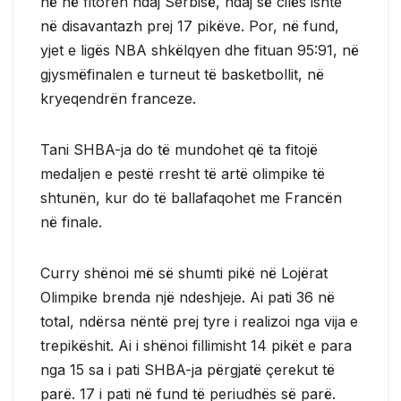
në në fitoren ndaj Serbisë, ndaj së cilës ishte
në disavantazh prej 17 pikëve. Por, në fund,
yjet e ligës NBA shkëlqyen dhe fituan 95:91, në
gjysmëfinalen e turneut të basketbollit, në
kryeqendrën franceze.
Tani SHBA-ja do të mundohet që ta fitojë
medaljen e pestë rresht të artë olimpike të
shtunën, kur do të ballafaqohet me Francën
në finale.
Curry shënoi më së shumti pikë në Lojërat
Olimpike brenda një ndeshjeje. Ai pati 36 në
total, ndërsa nëntë prej tyre i realizoi nga vija e
trepikëshit. Ai i shënoi fillimisht 14 pikët e para
nga 15 sa i pati SHBA-ja përgjatë çerekut të
parë. 17 i pati në fund të periudhës së parë.