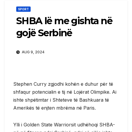
SPORT
SHBA lë me gishta në
gojë Serbinë
AUG 9, 2024
Stephen Curry zgjodhi kohën e duhur për të
shfaqur potencialin e tij në Lojërat Olimpike. Ai
ishte shpëtimtar i Shteteve të Bashkuara të
Amerikës të enjten mbrëma në Paris.
Ylli i Golden State Warriorsit udhëhoqi SHBA-