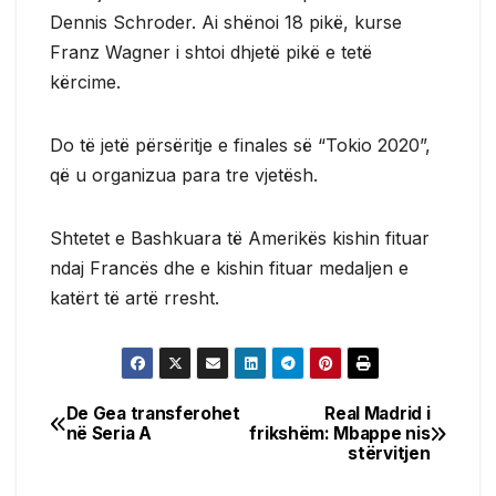
Dennis Schroder. Ai shënoi 18 pikë, kurse
Franz Wagner i shtoi dhjetë pikë e tetë
kërcime.
Do të jetë përsëritje e finales së “Tokio 2020”,
që u organizua para tre vjetësh.
Shtetet e Bashkuara të Amerikës kishin fituar
ndaj Francës dhe e kishin fituar medaljen e
katërt të artë rresht.
De Gea transferohet
Real Madrid i
Post
në Seria A
frikshëm: Mbappe nis
stërvitjen
navigation